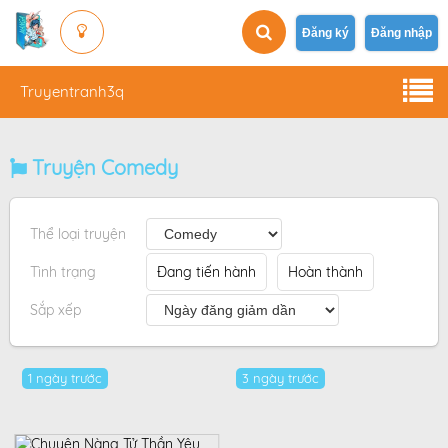
Đăng ký
Đăng nhập
Truyentranh3q
Truyện Comedy
Thể loại truyện
Tình trạng
Đang tiến hành
Hoàn thành
Sắp xếp
1 ngày trước
3 ngày trước