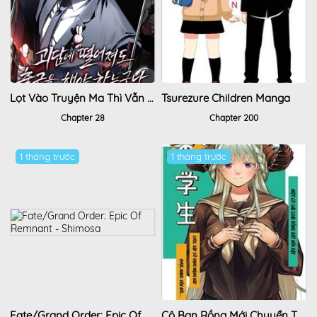
Lọt Vào Truyện Ma Thì Vẫn Phải Đi Làm
Tsurezure Children Manga
Chapter 28
Chapter 200
1 tháng trước
1 tháng trước
Fate/Grand Order: Epic Of Remnant - Shimosa
Cô Bạn Rồng Mới Chuyển Tới Nổi Bật Hơn Cả Tôi