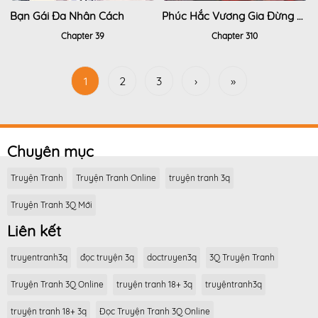
Bạn Gái Đa Nhân Cách
Phúc Hắc Vương Gia Đừng Làm Loạn
Chapter 39
Chapter 310
1
2
3
›
»
Chuyên mục
Truyện Tranh
Truyện Tranh Online
truyện tranh 3q
Truyện Tranh 3Q Mới
Liên kết
truyentranh3q
đọc truyện 3q
doctruyen3q
3Q Truyện Tranh
Truyện Tranh 3Q Online
truyện tranh 18+ 3q
truyệntranh3q
truyện tranh 18+ 3q
Đọc Truyện Tranh 3Q Online