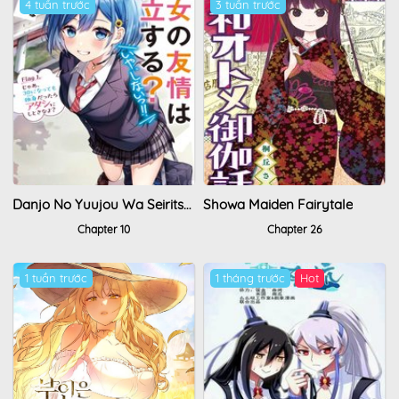
4 tuần trước
3 tuần trước
Danjo No Yuujou Wa Seiritsu Suru
Showa Maiden Fairytale
Chapter 10
Chapter 26
1 tuần trước
1 tháng trước
Hot