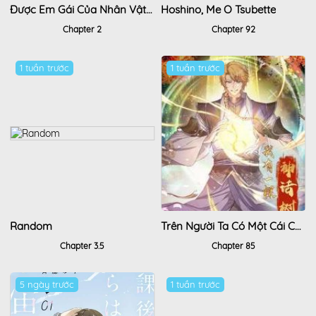
Được Em Gái Của Nhân Vật Chính Đem Lòng Yêu Nhưng Em Ấy Lại Là Yandere.
Hoshino, Me O Tsubette
Chapter 2
Chapter 92
1 tuần trước
1 tuần trước
Random
Trên Người Ta Có Một Cái Cây Thần Thoại
Chapter 3.5
Chapter 85
5 ngày trước
1 tuần trước