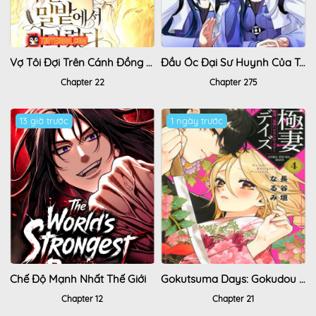
Vợ Tôi Đợi Trên Cánh Đồng Lúa Mì
Đầu Óc Đại Sư Huynh Của Ta Rất Đen Tối
Chapter 22
Chapter 275
13 giờ trước
1 ngày trước
Chế Độ Mạnh Nhất Thế Giới
Gokutsuma Days: Gokudou Sankyoudai Ni Semaretemasu
Chapter 12
Chapter 21