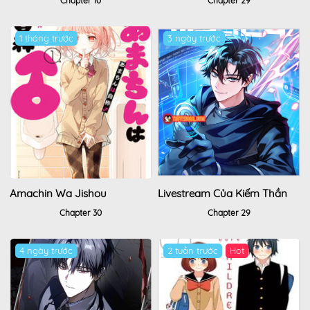
Chapter 10
Chapter 29
1 tháng trước
3 ngày trước
Amachin Wa Jishou
Livestream Của Kiếm Thần
Chapter 30
Chapter 29
4 ngày trước
2 tuần trước
Hot