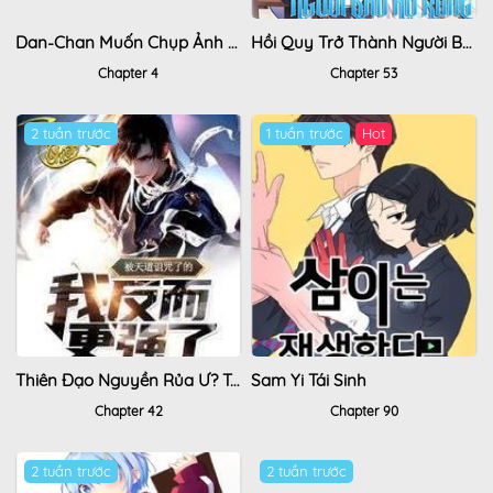
Dan-Chan Muốn Chụp Ảnh Đồ Ăn
Hồi Quy Trở Thành Người Bảo Hộ Rồng
Chapter 4
Chapter 53
2 tuần trước
1 tuần trước
Hot
Thiên Đạo Nguyền Rủa Ư? Ta Nghịch Thiên!!
Sam Yi Tái Sinh
Chapter 42
Chapter 90
2 tuần trước
2 tuần trước