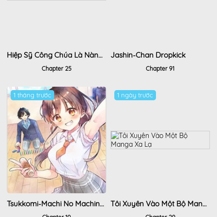
Hiệp Sỹ Công Chúa Là Nàng Dâu Tộc Man Di
Jashin-Chan Dropkick
Chapter 25
Chapter 91
1 tháng trước
1 ngày trước
Tsukkomi-Machi No Machino-San
Tôi Xuyên Vào Một Bộ Manga Xa Lạ