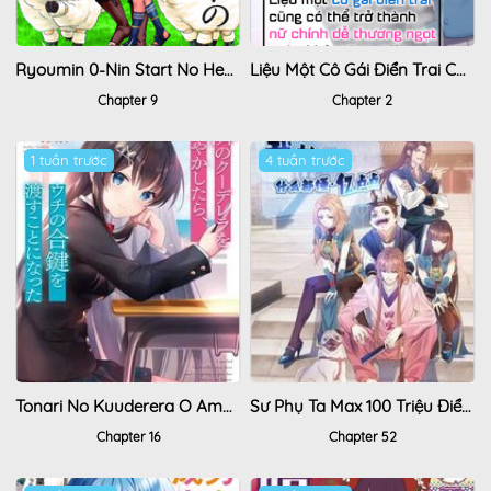
Ryoumin 0-Nin Start No Henkyou Ryoushusama
Liệu Một Cô Gái Điển Trai Cũng Có Thể Trở Thành Nữ Chính Dễ Thương Ngọt Ngào Không?
Chapter 9
Chapter 2
1 tuần trước
4 tuần trước
Tonari No Kuuderera O Amayakashitara, Uchi No Aikagi O Watasu Koto Ni Natta
Sư Phụ Ta Max 100 Triệu Điểm Mọi Thứ
Chapter 16
Chapter 52