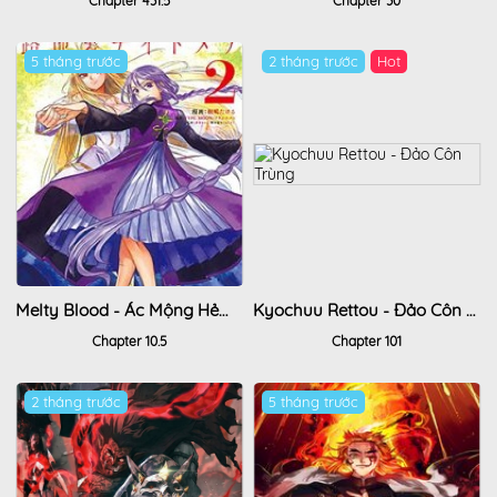
Chapter 431.5
Chapter 30
5 tháng trước
2 tháng trước
Hot
Melty Blood - Ác Mộng Hẻm Sau
Kyochuu Rettou - Đảo Côn Trùng
Chapter 10.5
Chapter 101
2 tháng trước
5 tháng trước