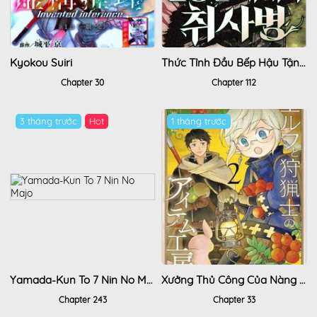
Kyokou Suiri
Thức Tỉnh Đầu Bếp Hậu Tận Thế
Chapter 30
Chapter 112
3 tháng trước
Hot
1 tháng trước
Yamada-Kun To 7 Nin No Majo
Xưởng Thủ Công Của Nàng Yêu Tinh Và Chàng Thợ Săn
Chapter 243
Chapter 33