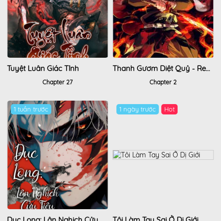
Tuyệt Luân Giác Tỉnh
Thanh Gươm Diệt Quỷ - Rengoku Kyoujurou Gaiden
Chapter 27
Chapter 2
1 tuần trước
1 ngày trước
Hot
Dục Long: Lân Nghịch Cửu Tiêu
Tôi Làm Tay Sai Ở Dị Giới