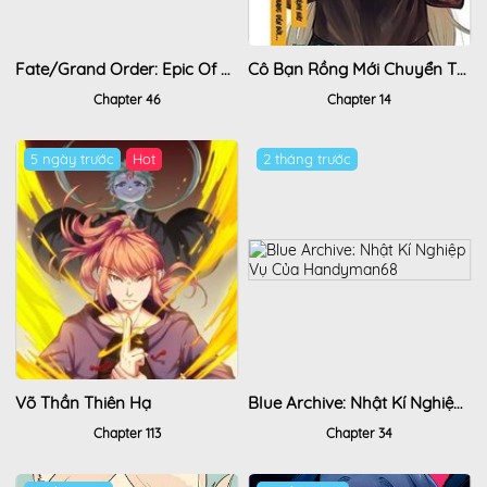
Fate/Grand Order: Epic Of Remnant - Shimosa
Cô Bạn Rồng Mới Chuyển Tới Nổi Bật Hơn Cả Tôi
Chapter 46
Chapter 14
5 ngày trước
Hot
2 tháng trước
Võ Thần Thiên Hạ
Blue Archive: Nhật Kí Nghiệp Vụ Của Handyman68
Chapter 113
Chapter 34