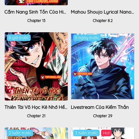
Cẩm Nang Sinh Tồn Của Hiệp Sĩ Lang Thang
Mahou Shoujo Lyrical Nanoha Exceeds
Chapter 13
Chapter 8.2
8 giờ trước
5 ngày trước
Thiên Tài Võ Học Kẻ Nhớ Hết Tất Cả
Livestream Của Kiếm Thần
Chapter 21
Chapter 29
2 tuần trước
3 tuần trước
Hot