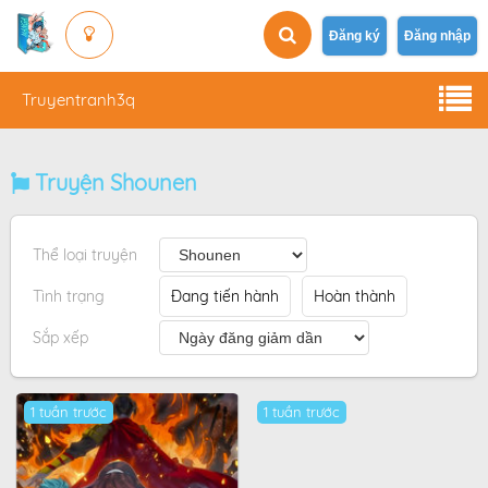
Đăng ký
Đăng nhập
Truyentranh3q
Truyện Shounen
Thể loại truyện
Tình trạng
Đang tiến hành
Hoàn thành
Sắp xếp
1 tuần trước
1 tuần trước