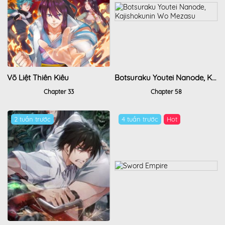
Võ Liệt Thiên Kiêu
Botsuraku Youtei Nanode, Kajishokunin Wo Mezasu
Chapter 33
Chapter 58
2 tuần trước
4 tuần trước
Hot