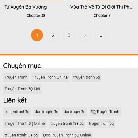
Tứ Xuyên Bá Vương
Vừa Trở Về Từ Dị Giới Thì Phát Hiện Mai Đã Phải Nhập Ngũ
Chapter 38
Chapter 7
1
2
3
›
»
Chuyên mục
Truyện Tranh
Truyện Tranh Online
truyện tranh 3q
Truyện Tranh 3Q Mới
Liên kết
truyentranh3q
đọc truyện 3q
doctruyen3q
3Q Truyện Tranh
Truyện Tranh 3Q Online
truyện tranh 18+ 3q
truyệntranh3q
truyện tranh 18+ 3q
Đọc Truyện Tranh 3Q Online