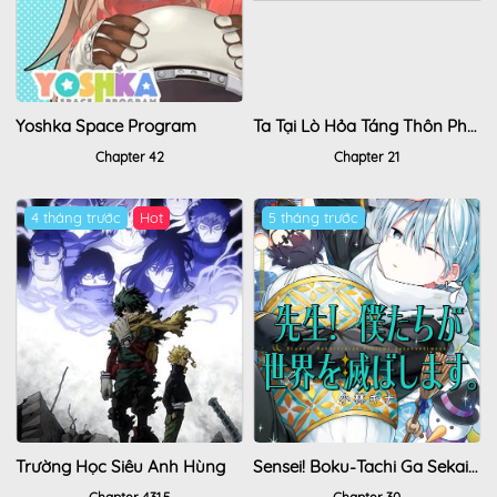
Yoshka Space Program
Ta Tại Lò Hỏa Táng Thôn Phệ Thành Thần
Chapter 42
Chapter 21
4 tháng trước
Hot
5 tháng trước
Trường Học Siêu Anh Hùng
Sensei! Boku-Tachi Ga Sekai O Horoboshimasu