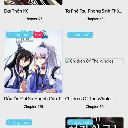
Đại Thần Ký
Ta Phế Tay Phong Sinh Thủy Khởi Trong Phản Diện
Chapter 97
Chapter 45
1 tháng trước
Hot
1 tháng trước
Đầu Óc Đại Sư Huynh Của Ta Rất Đen Tối
Children Of The Whales
Chapter 275
Chapter 80
1 tháng trước
1 tháng trước