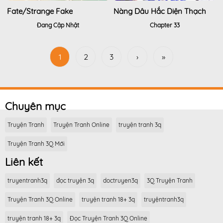
Fate/Strange Fake
Nàng Dâu Hắc Diện Thạch
Đang Cập Nhật
Chapter 33
1
2
3
›
»
Chuyên mục
Truyện Tranh
Truyện Tranh Online
truyện tranh 3q
Truyện Tranh 3Q Mới
Liên kết
truyentranh3q
đọc truyện 3q
doctruyen3q
3Q Truyện Tranh
Truyện Tranh 3Q Online
truyện tranh 18+ 3q
truyệntranh3q
truyện tranh 18+ 3q
Đọc Truyện Tranh 3Q Online