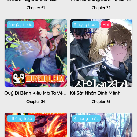
Chapter 51
Chapter 32
6 ngày trước
5 ngày trước
Hot
Quỷ Dị Bệnh Kiều Mà Ta Vẽ Thành Thật Rồi
Kẻ Sát Nhân Định Mệnh
Chapter 34
Chapter 65
5 tháng trước
4 tháng trước