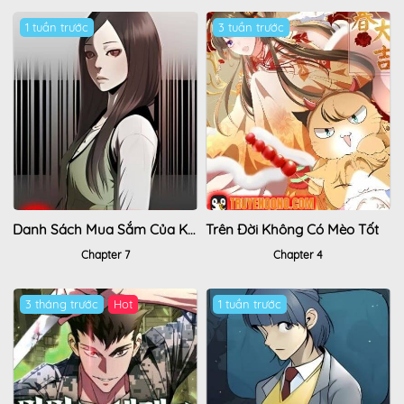
1 tuần trước
3 tuần trước
Danh Sách Mua Sắm Của Kẻ Sát Nhân
Trên Đời Không Có Mèo Tốt
Chapter 7
Chapter 4
3 tháng trước
Hot
1 tuần trước