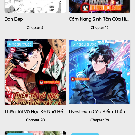
Dọn Dẹp
Cẩm Nang Sinh Tồn Của Hiệp Sĩ Lang Thang
Chapter 5
Chapter 12
4 ngày trước
3 ngày trước
Thiên Tài Võ Học Kẻ Nhớ Hết Tất Cả
Livestream Của Kiếm Thần
Chapter 20
Chapter 29