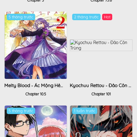
Chapter 5
Chapter 75.6
5 tháng trước
2 tháng trước
Hot
Melty Blood - Ác Mộng Hẻm Sau
Kyochuu Rettou - Đảo Côn Trùng
Chapter 10.5
Chapter 101
5 tháng trước
1 tuần trước