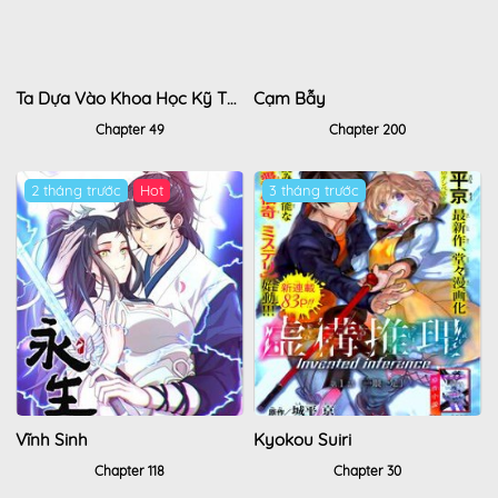
Ta Dựa Vào Khoa Học Kỹ Thuật Tu Tiên Thành Thần
Cạm Bẫy
Chapter 49
Chapter 200
2 tháng trước
Hot
3 tháng trước
Vĩnh Sinh
Kyokou Suiri
Chapter 118
Chapter 30