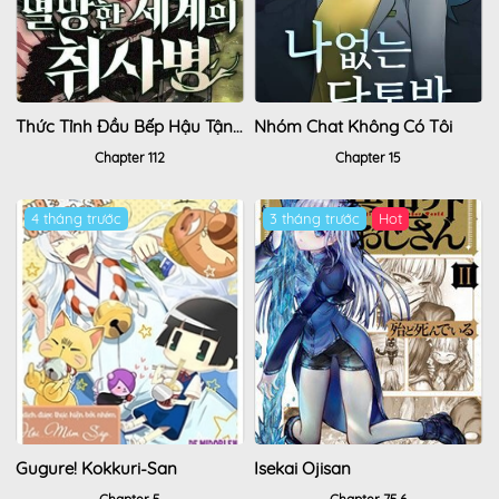
Thức Tỉnh Đầu Bếp Hậu Tận Thế
Nhóm Chat Không Có Tôi
Chapter 112
Chapter 15
4 tháng trước
3 tháng trước
Hot
Gugure! Kokkuri-San
Isekai Ojisan