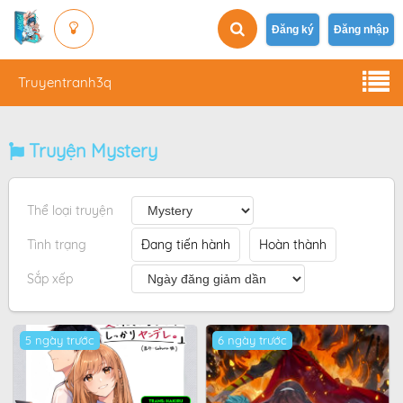
Đăng ký
Đăng nhập
Truyentranh3q
Truyện Mystery
Thể loại truyện
Tình trạng
Đang tiến hành
Hoàn thành
Sắp xếp
5 ngày trước
6 ngày trước