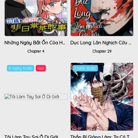
Những Ngày Bất Ổn Của Hatori Và Furuta
Dục Long: Lân Nghịch Cửu Tiêu
Chapter 4
Chapter 29
6 ngày trước
Hot
1 tuần trước
Tôi Làm Tay Sai Ở Dị Giới
Thần Bí Giáng Lâm: Ta Có Thể Thống Trị Quỷ Dị