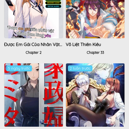
Được Em Gái Của Nhân Vật Chính Đem Lòng Yêu Nhưng Em Ấy Lại Là Yandere.
Võ Liệt Thiên Kiêu
Chapter 2
Chapter 33
5 ngày trước
2 tuần trước