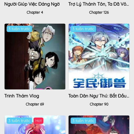
Người Giúp Việc Đáng Ngờ
Trợ Lý Thánh Tôn, Ta Đã Vô Địch
Chapter 4
Chapter 126
3 tuần trước
3 tuần trước
Trinh Thám Vlog
Toàn Dân Ngự Thú: Bắt Đầu Thức Tỉnh Thiên Phú Cấp Thần Thoại
Chapter 69
Chapter 90
3 tuần trước
Hot
3 tuần trước