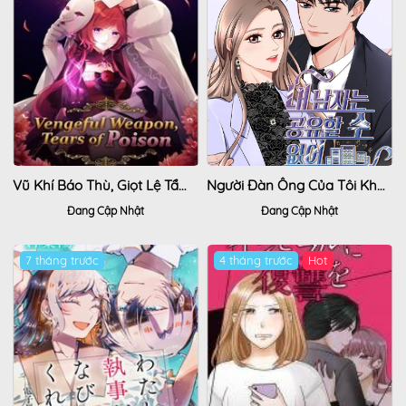
Vũ Khí Báo Thù, Giọt Lệ Tẩm Độc
Người Đàn Ông Của Tôi Không Thể Chia Sẻ
Đang Cập Nhật
Đang Cập Nhật
7 tháng trước
4 tháng trước