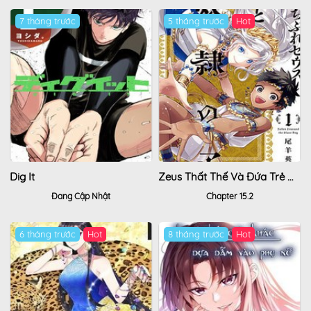
7 tháng trước
5 tháng trước
Dig It
Zeus Thất Thế Và Đứa Trẻ Nô Lệ (Ochibure Zeus To Dourei No Ko)
Đang Cập Nhật
Chapter 15.2
6 tháng trước
8 tháng trước