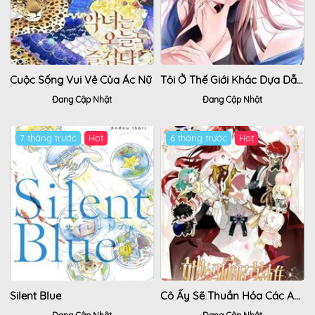
Cuộc Sống Vui Vẻ Của Ác Nữ
Tôi Ở Thế Giới Khác Dựa Dẫm Vào Phụ Nữ
Đang Cập Nhật
Đang Cập Nhật
7 tháng trước
6 tháng trước
Silent Blue
Cô Ấy Sẽ Thuần Hóa Các Anh Hùng