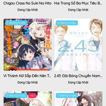
Chigau Class No Suki Na Hito
Hai Trong Số Ba Mục Tiêu Báo Thù Đều Mê Muội Tôi
Đang Cập Nhật
Đang Cập Nhật
7 tháng trước
6 tháng trước
Vì Thánh Nữ Sắp Đến Nên Ta Không Yêu Nàng, Nhưng Hóa Ra Thánh Nữ Mới 5 Tuổi Nên Ta Sẽ Cưng Chiều Hết Mực!!
2.43: Đội Bóng Chuyền Nam Cao Trung Seiin
Đang Cập Nhật
Đang Cập Nhật
7 tháng trước
7 tháng trước