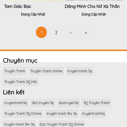
Tam Giác Bạc
Dâng Mình Cho Nữ Xà Thần
Đang Cập Nhật
Đang Cập Nhật
1
2
›
»
Chuyên mục
Truyện Tranh
Truyện Tranh Online
truyện tranh 3q
Truyện Tranh 3Q Mới
Liên kết
truyentranh3q
đọc truyện 3q
doctruyen3q
3Q Truyện Tranh
Truyện Tranh 3Q Online
truyện tranh 18+ 3q
truyệntranh3q
truyện tranh 18+ 3q
Đọc Truyện Tranh 3Q Online