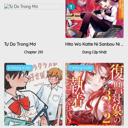
Tự Do Trong Mơ
Hito Wo Katte Ni Sanbou Ni Surun Janai, Kono Haou. Game Sekai No Hourikomareta Otaku No Kurou
Chapter 210
Đang Cập Nhật
6 tháng trước
7 tháng trước