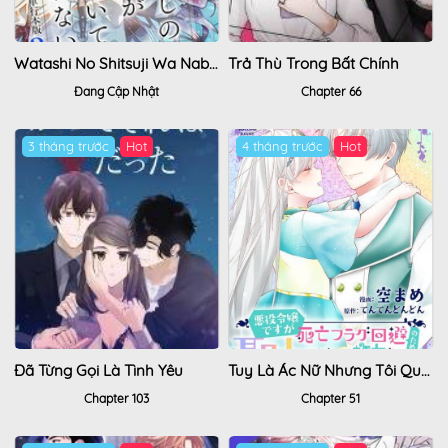
Watashi No Shitsuji Wa Nabiite Kurenai
Trả Thù Trong Bất Chính
Đang Cập Nhật
Chapter 66
3 tháng trước
4 tháng trước
Đã Từng Gọi Là Tình Yêu
Tuy Là Ác Nữ Nhưng Tôi Quyết Thành Thánh Nữ Để Né Cờ Chết
Chapter 103
Chapter 51