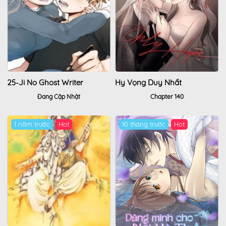
25-Ji No Ghost Writer
Hy Vọng Duy Nhất
Đang Cập Nhật
Chapter 140
1 năm trước
10 tháng trước