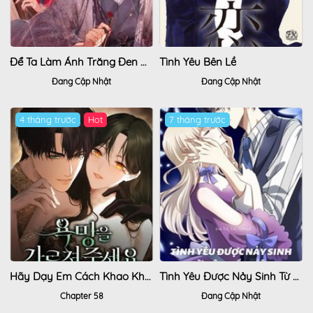
Để Ta Làm Ánh Trăng Đen Của Hôn Quân
Tình Yêu Bên Lề
Đang Cập Nhật
Đang Cập Nhật
4 tháng trước
7 tháng trước
Hãy Dạy Em Cách Khao Khát
Tình Yêu Được Nảy Sinh Từ Đêm Đầu Tiên (Có Kết Hôn)
Chapter 58
Đang Cập Nhật