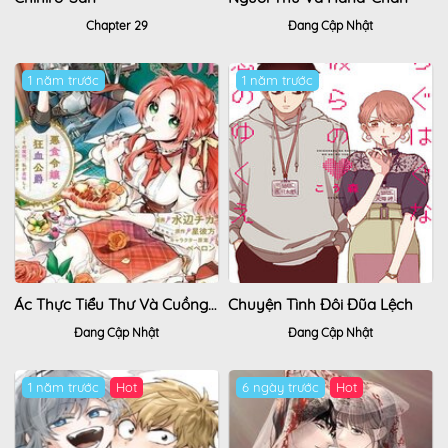
Chapter 29
Đang Cập Nhật
1 năm trước
1 năm trước
Ác Thực Tiểu Thư Và Cuồng Huyết Công Tước (Akujiki Reijou To Kyouketsu Koushaku)
Chuyện Tình Đôi Đũa Lệch
Đang Cập Nhật
Đang Cập Nhật
1 năm trước
6 ngày trước