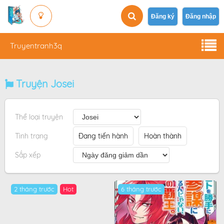
Đăng ký
Đăng nhập
Truyentranh3q
Truyện Josei
Thể loại truyện
Tình trạng
Đang tiến hành
Hoàn thành
Sắp xếp
2 tháng trước
6 tháng trước