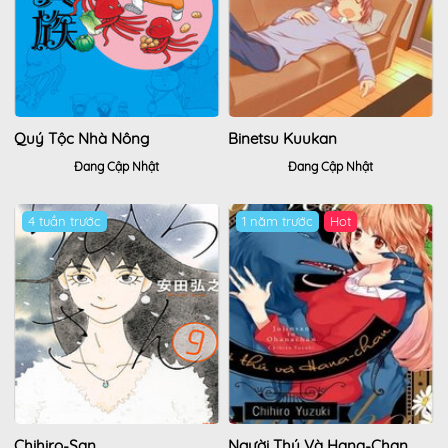
Quý Tộc Nhà Nông
Binetsu Kuukan
Đang Cập Nhật
Đang Cập Nhật
4 tuần trước
1 năm trước
Chihiro-San
Người Thú Và Hana-Chan