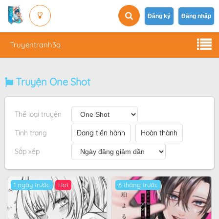
Đăng ký
Đăng nhập
Truyentranh3q
Truyện One Shot
Thể loại truyện
Tình trạng
Đang tiến hành
Hoàn thành
Sắp xếp
1 ngày trước
Hot
6 tháng trước