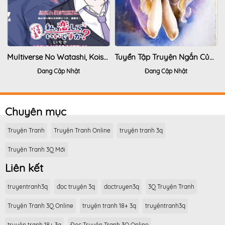
Multiverse No Watashi, Koishite Ii Desu Ka
Tuyển Tập Truyện Ngắn Của Hagio Moto
Đang Cập Nhật
Đang Cập Nhật
Chuyên mục
Truyện Tranh
Truyện Tranh Online
truyện tranh 3q
Truyện Tranh 3Q Mới
Liên kết
truyentranh3q
đọc truyện 3q
doctruyen3q
3Q Truyện Tranh
Truyện Tranh 3Q Online
truyện tranh 18+ 3q
truyệntranh3q
truyện tranh 18+ 3q
Đọc Truyện Tranh 3Q Online