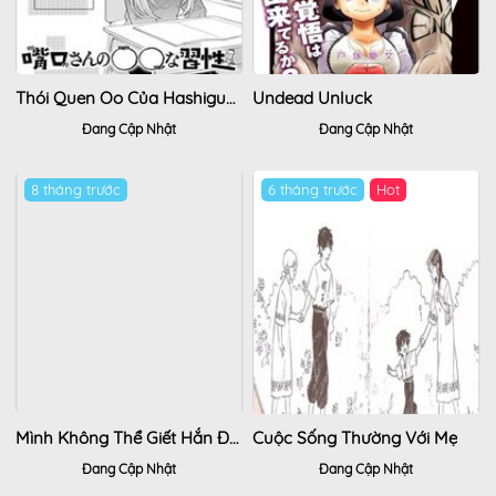
Thói Quen Oo Của Hashiguchi-San
Undead Unluck
Đang Cập Nhật
Đang Cập Nhật
8 tháng trước
6 tháng trước
Hot
Mình Không Thể Giết Hắn Được, Cậu Ấy Quá Hấp Dẫn
Cuộc Sống Thường Với Mẹ
Đang Cập Nhật
Đang Cập Nhật