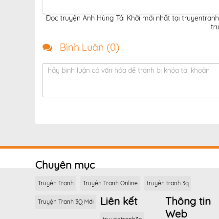
Đọc truyện Anh Hùng Tái Khởi mới nhất tại truyentran
tr
Bình Luận (
0
)
hãy bình luận có văn hóa để tránh bị khóa tài khoản
Chuyên mục
Truyện Tranh
Truyện Tranh Online
truyện tranh 3q
Liên kết
Thông tin
Truyện Tranh 3Q Mới
Web