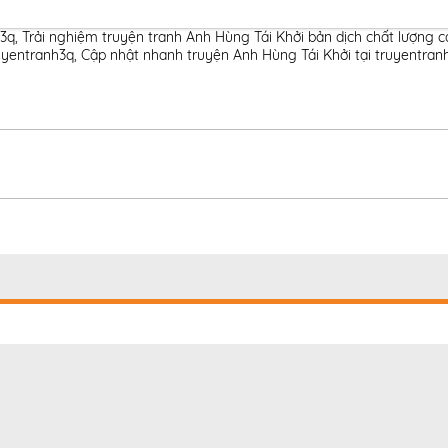
h3q
,
Trải nghiệm truyện tranh Anh Hùng Tái Khởi bản dịch chất lượng c
uyentranh3q
,
Cập nhật nhanh truyện Anh Hùng Tái Khởi tại truyentran