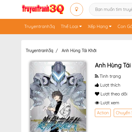
Truyentranh3q
Thể Loại
Xếp Hạng
Con Gá
Truyentranh3q
Anh Hùng Tái Khởi
Anh Hùng Tái
Tình trạng
Lượt thích
Lượt theo dõi
Lượt xem
Action
Chuyển 