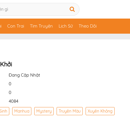
i
Con Trai
Tìm Truyện
Lịch Sử
Theo Dõi
 Khởi
Đang Cập Nhật
0
0
4084
Sinh
Manhua
Mystery
Truyện Màu
Xuyên Không