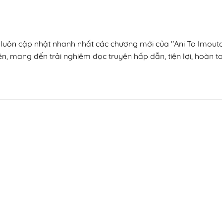
 luôn cập nhật nhanh nhất các chương mới của "Ani To Imouto N
ện, mang đến trải nghiệm đọc truyện hấp dẫn, tiện lợi, hoàn t