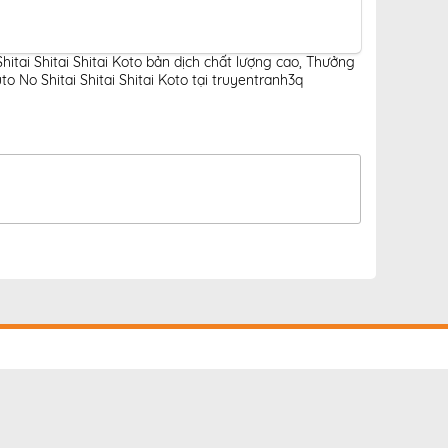
itai Shitai Shitai Koto bản dịch chất lượng cao
,
Thưởng
o No Shitai Shitai Shitai Koto tại truyentranh3q