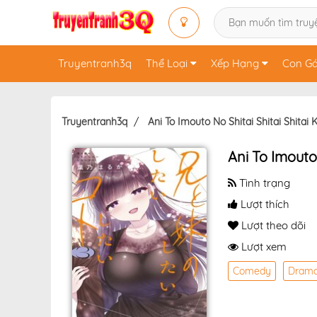
Truyentranh3q
Thể Loại
Xếp Hạng
Con Gá
Truyentranh3q
Ani To Imouto No Shitai Shitai Shitai 
Ani To Imouto 
Tình trạng
Lượt thích
Lượt theo dõi
Lượt xem
Comedy
Dram