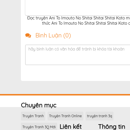
Đọc truyện Ani To Imouto No Shitai Shitai Shitai Koto m
thức Ani To Imouto No Shitai Shitai Shitai Koto
Bình Luận (
0
)
hãy bình luận có văn hóa để tránh bị khóa tài khoản
Chuyên mục
Truyện Tranh
Truyện Tranh Online
truyện tranh 3q
Liên kết
Thông tin
Truyện Tranh 3Q Mới