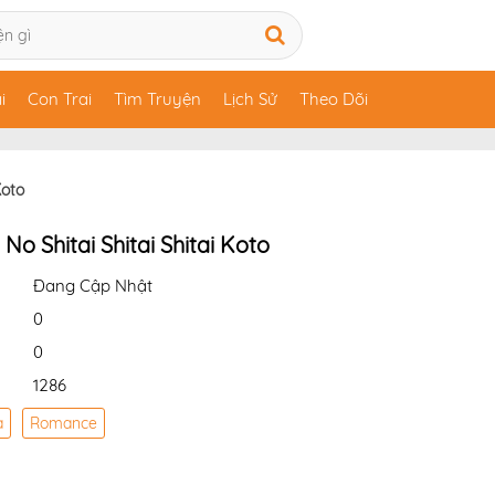
i
Con Trai
Tìm Truyện
Lịch Sử
Theo Dõi
Koto
No Shitai Shitai Shitai Koto
Đang Cập Nhật
0
0
1286
a
Romance