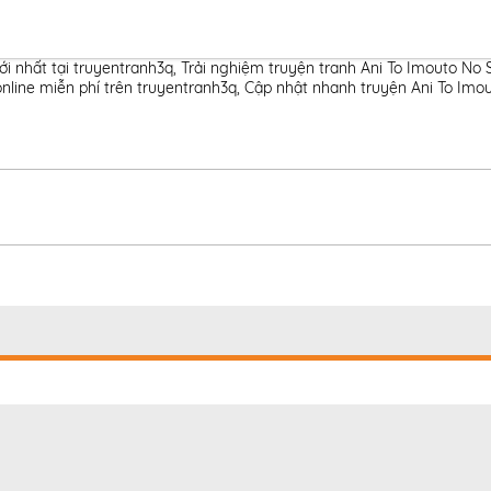
ới nhất tại truyentranh3q
,
Trải nghiệm truyện tranh Ani To Imouto No Sh
 online miễn phí trên truyentranh3q
,
Cập nhật nhanh truyện Ani To Imout