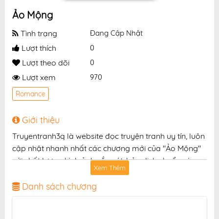
Ảo Mộng
Tình trạng
Đang Cập Nhật
Lượt thích
0
Lượt theo dõi
0
Lượt xem
970
Romance
Giới thiệu
Truyentranh3q là website đọc truyện tranh uy tín, luôn
cập nhật nhanh nhất các chương mới của "Ảo Mộng"
với chất lượng hình ảnh sắc nét, bản dịch chuẩn và
Xem Thêm
giao diện thân thiện, mang đến trải nghiệm đọc truyện
hấp dẫn, tiện lợi, hoàn toàn miễn phí cho độc giả yêu
Danh sách chương
thích truyện tranh online.