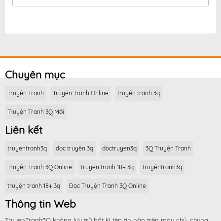
Chuyên mục
Truyện Tranh
Truyện Tranh Online
truyện tranh 3q
Truyện Tranh 3Q Mới
Liên kết
truyentranh3q
đọc truyện 3q
doctruyen3q
3Q Truyện Tranh
Truyện Tranh 3Q Online
truyện tranh 18+ 3q
truyệntranh3q
truyện tranh 18+ 3q
Đọc Truyện Tranh 3Q Online
Thông tin Web
TruyenTranh3Q không lưu trữ bất kì tệp tin nào trên máy chủ, chúng