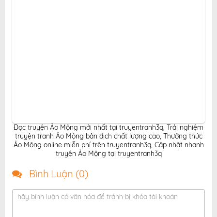
Đọc truyện Ảo Mộng mới nhất tại truyentranh3q
,
Trải nghiệm
truyện tranh Ảo Mộng bản dịch chất lượng cao
,
Thưởng thức
Ảo Mộng online miễn phí trên truyentranh3q
,
Cập nhật nhanh
truyện Ảo Mộng tại truyentranh3q
Bình Luận (
0
)
hãy bình luận có văn hóa để tránh bị khóa tài khoản