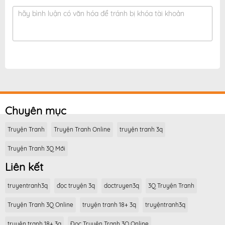
hãy bình luận có văn hóa để tránh bị khóa tài khoản
Chuyên mục
Truyện Tranh
Truyện Tranh Online
truyện tranh 3q
Truyện Tranh 3Q Mới
Liên kết
truyentranh3q
đọc truyện 3q
doctruyen3q
3Q Truyện Tranh
Truyện Tranh 3Q Online
truyện tranh 18+ 3q
truyệntranh3q
truyện tranh 18+ 3q
Đọc Truyện Tranh 3Q Online