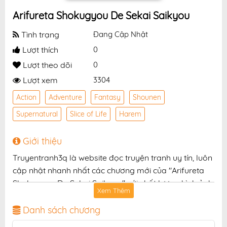
Arifureta Shokugyou De Sekai Saikyou
Tình trạng
Đang Cập Nhật
Lượt thích
0
Lượt theo dõi
0
Lượt xem
3304
Action
Adventure
Fantasy
Shounen
Supernatural
Slice of Life
Harem
Giới thiệu
Truyentranh3q là website đọc truyện tranh uy tín, luôn
cập nhật nhanh nhất các chương mới của "Arifureta
Shokugyou De Sekai Saikyou" với chất lượng hình ảnh
Xem Thêm
sắc nét, bản dịch chuẩn và giao diện thân thiện, mang
đến trải nghiệm đọc truyện hấp dẫn, tiện lợi, hoàn
Danh sách chương
toàn miễn phí cho độc giả yêu thích truyện tranh