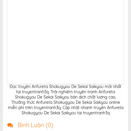
online.
Đọc truyện Arifureta Shokugyou De Sekai Saikyou mới nhất
tại truyentranh3q
,
Trải nghiệm truyện tranh Arifureta
Shokugyou De Sekai Saikyou bản dịch chất lượng cao
,
Thưởng thức Arifureta Shokugyou De Sekai Saikyou online
miễn phí trên truyentranh3q
,
Cập nhật nhanh truyện Arifureta
Shokugyou De Sekai Saikyou tại truyentranh3q
Bình Luận (
0
)