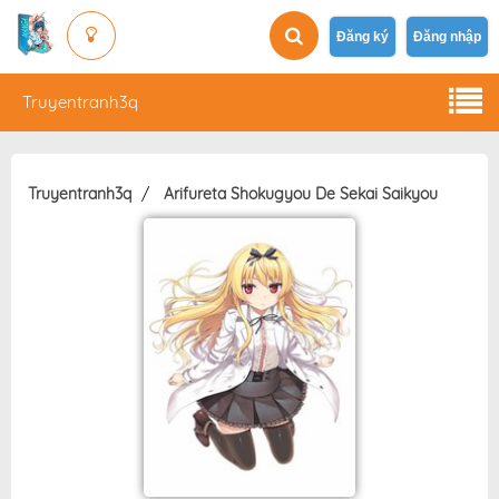
Đăng ký
Đăng nhập
Truyentranh3q
Truyentranh3q
Arifureta Shokugyou De Sekai Saikyou