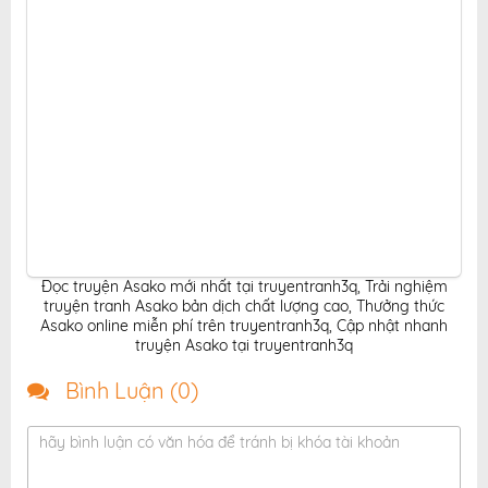
Đọc truyện Asako mới nhất tại truyentranh3q
,
Trải nghiệm
truyện tranh Asako bản dịch chất lượng cao
,
Thưởng thức
Asako online miễn phí trên truyentranh3q
,
Cập nhật nhanh
truyện Asako tại truyentranh3q
Bình Luận (
0
)
hãy bình luận có văn hóa để tránh bị khóa tài khoản