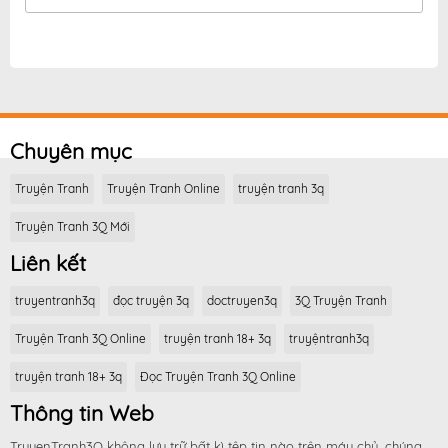
Chuyên mục
Truyện Tranh
Truyện Tranh Online
truyện tranh 3q
Truyện Tranh 3Q Mới
Liên kết
truyentranh3q
đọc truyện 3q
doctruyen3q
3Q Truyện Tranh
Truyện Tranh 3Q Online
truyện tranh 18+ 3q
truyệntranh3q
truyện tranh 18+ 3q
Đọc Truyện Tranh 3Q Online
Thông tin Web
TruyenTranh3Q không lưu trữ bất kì tệp tin nào trên máy chủ, chúng