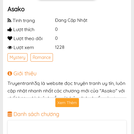
Asako
Tình trạng
Đang Cập Nhật
Lượt thích
0
Lượt theo dõi
0
Lượt xem
1228
Mystery
Romance
Giới thiệu
Truyentranh3q là website đọc truyện tranh uy tín, luôn
cập nhật nhanh nhất các chương mới của "Asako" với
chất lượng hình ảnh sắc nét, bản dịch chuẩn và giao
Xem Thêm
diện thân thiện, mang đến trải nghiệm đọc truyện hấp
dẫn, tiện lợi, hoàn toàn miễn phí cho độc giả yêu thích
Danh sách chương
truyện tranh online.