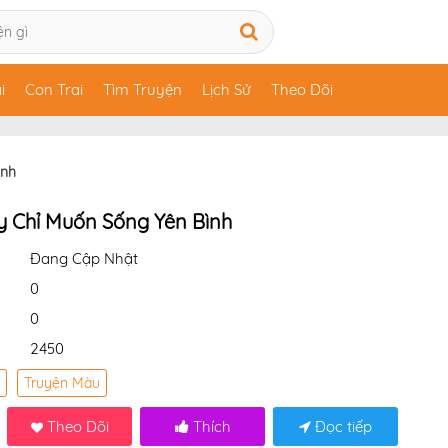
i
Con Trai
Tìm Truyện
Lịch Sử
Theo Dõi
ình
y Chỉ Muốn Sống Yên Bình
Đang Cập Nhật
0
0
2450
Truyện Màu
Theo Dõi
Thích
Đọc tiếp