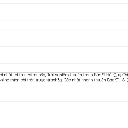
i nhất tại truyentranh3q
,
Trải nghiệm truyện tranh Bác Sĩ Hồi Quy Ch
nline miễn phí trên truyentranh3q
,
Cập nhật nhanh truyện Bác Sĩ Hồi 