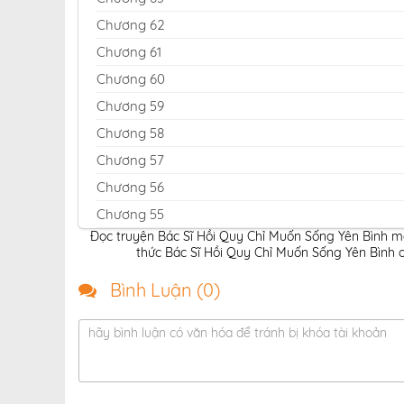
Chương 62
Chương 61
Chương 60
Chương 59
Chương 58
Chương 57
Chương 56
Chương 55
Đọc truyện Bác Sĩ Hồi Quy Chỉ Muốn Sống Yên Bình mớ
Chương 54
thức Bác Sĩ Hồi Quy Chỉ Muốn Sống Yên Bình o
Chương 53
Bình Luận (
0
)
Chương 52
Chương 51
hãy bình luận có văn hóa để tránh bị khóa tài khoản
Chương 50
Chương 49
Chương 48