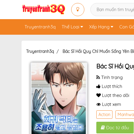
Truyentranh3q
Thể Loại
Xếp Hạng
Con Gá
Truyentranh3q
Bác Sĩ Hồi Quy Chỉ Muốn Sống Yên B
Bác Sĩ Hồi Qu
Tình trạng
Lượt thích
Lượt theo dõi
Lượt xem
Action
Manhwa
Đọc từ đầu