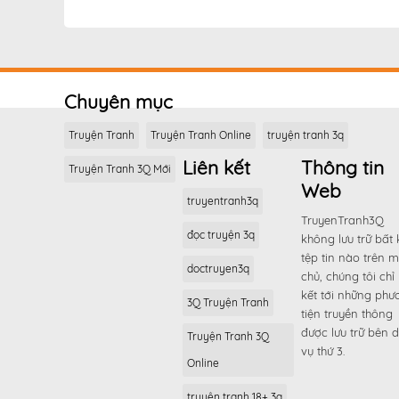
Chương 47
Chương 46
Chương 45
Chuyên mục
Chương 44
Chương 43
Truyện Tranh
Truyện Tranh Online
truyện tranh 3q
Chương 42
Liên kết
Thông tin
Truyện Tranh 3Q Mới
Chương 41
Web
truyentranh3q
Chương 40
TruyenTranh3Q
đọc truyện 3q
Chương 39
không lưu trữ bất 
tệp tin nào trên 
Chương 38
doctruyen3q
chủ, chúng tôi chỉ 
Chương 37
kết tới những phư
3Q Truyện Tranh
tiện truyền thông
Chương 36
được lưu trữ bên d
Truyện Tranh 3Q
Chương 35
vụ thứ 3.
Online
Chương 34
truyện tranh 18+ 3q