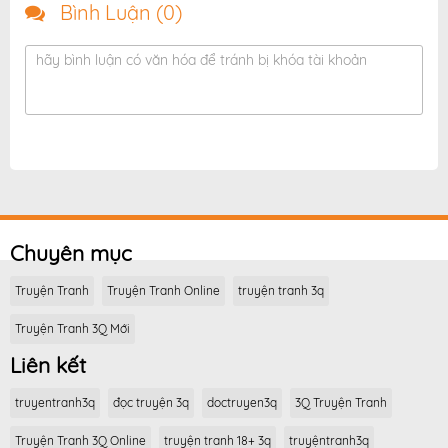
Bình Luận (
0
)
hãy bình luận có văn hóa để tránh bị khóa tài khoản
Chuyên mục
Truyện Tranh
Truyện Tranh Online
truyện tranh 3q
Truyện Tranh 3Q Mới
Liên kết
truyentranh3q
đọc truyện 3q
doctruyen3q
3Q Truyện Tranh
Truyện Tranh 3Q Online
truyện tranh 18+ 3q
truyệntranh3q