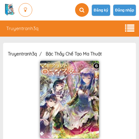
Đăng ký
Đăng nhập
Truyentranh3q
Truyentranh3q
Bậc Thầy Chế Tạo Ma Thuật