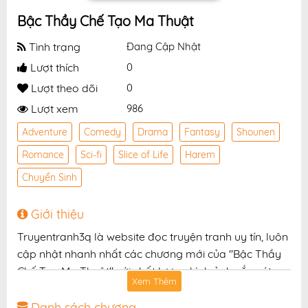
Bậc Thầy Chế Tạo Ma Thuật
Tình trạng
Đang Cập Nhật
Lượt thích
0
Lượt theo dõi
0
Lượt xem
986
Adventure
Comedy
Drama
Fantasy
Shounen
Romance
Sci-fi
Slice of Life
Harem
Chuyển Sinh
Giới thiệu
Truyentranh3q là website đọc truyện tranh uy tín, luôn
cập nhật nhanh nhất các chương mới của "Bậc Thầy
Chế Tạo Ma Thuật" với chất lượng hình ảnh sắc nét,
Xem Thêm
bản dịch chuẩn và giao diện thân thiện, mang đến trải
nghiệm đọc truyện hấp dẫn, tiện lợi, hoàn toàn miễn
Danh sách chương