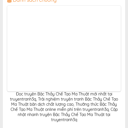
phí cho độc giả yêu thích truyện tranh online.
Đọc truyện Bậc Thầy Chế Tạo Ma Thuật mới nhất tại
truyentranh3q
,
Trải nghiệm truyện tranh Bậc Thầy Chế Tạo
Ma Thuật bản dịch chất lượng cao
,
Thưởng thức Bậc Thầy
Chế Tạo Ma Thuật online miễn phí trên truyentranh3q
,
Cập
nhật nhanh truyện Bậc Thầy Chế Tạo Ma Thuật tại
truyentranh3q