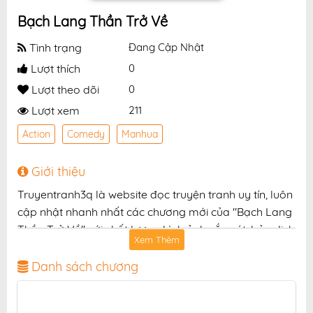
Bạch Lang Thần Trở Về
Tình trạng
Đang Cập Nhật
Lượt thích
0
Lượt theo dõi
0
Lượt xem
211
Action
Comedy
Manhua
Giới thiệu
Truyentranh3q là website đọc truyện tranh uy tín, luôn
cập nhật nhanh nhất các chương mới của "Bạch Lang
Thần Trở Về" với chất lượng hình ảnh sắc nét, bản dịch
Xem Thêm
chuẩn và giao diện thân thiện, mang đến trải nghiệm
đọc truyện hấp dẫn, tiện lợi, hoàn toàn miễn phí cho
Danh sách chương
độc giả yêu thích truyện tranh online.