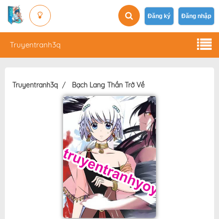
Đăng ký
Đăng nhập
Truyentranh3q
Truyentranh3q
Bạch Lang Thần Trở Về