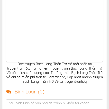
Đọc truyện Bạch Lang Thần Trở Về mới nhất tại
truyentranh3q
,
Trải nghiệm truyện tranh Bạch Lang Thần Trở
Về bản dịch chất lượng cao
,
Thưởng thức Bạch Lang Thần Trở
Về online miễn phí trên truyentranh3q
,
Cập nhật nhanh truyện
Bạch Lang Thần Trở Về tại truyentranh3q
Bình Luận (
0
)
hãy bình luận có văn hóa để tránh bị khóa tài khoản