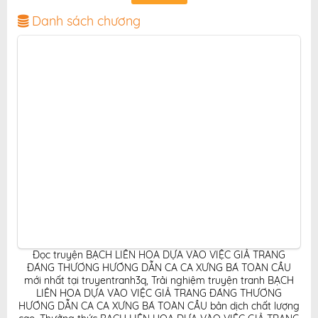
HƯỚNG DẪN CA CA XƯNG BÁ TOÀN CẦU" với chất
lượng hình ảnh sắc nét, bản dịch chuẩn và giao diện
Danh sách chương
thân thiện, mang đến trải nghiệm đọc truyện hấp dẫn,
tiện lợi, hoàn toàn miễn phí cho độc giả yêu thích
truyện tranh online.
Đọc truyện BẠCH LIÊN HOA DỰA VÀO VIỆC GIẢ TRANG
ĐÁNG THƯƠNG HƯỚNG DẪN CA CA XƯNG BÁ TOÀN CẦU
mới nhất tại truyentranh3q
,
Trải nghiệm truyện tranh BẠCH
LIÊN HOA DỰA VÀO VIỆC GIẢ TRANG ĐÁNG THƯƠNG
HƯỚNG DẪN CA CA XƯNG BÁ TOÀN CẦU bản dịch chất lượng