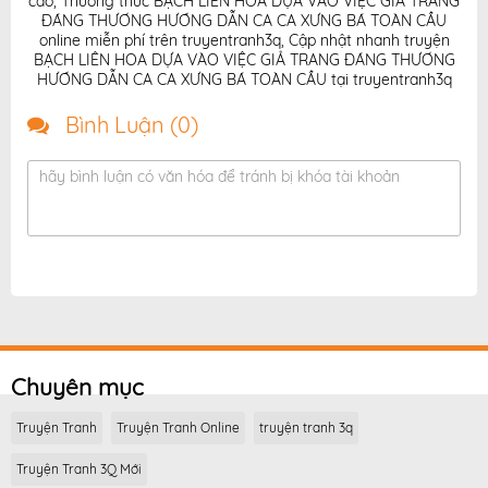
cao
,
Thưởng thức BẠCH LIÊN HOA DỰA VÀO VIỆC GIẢ TRANG
ĐÁNG THƯƠNG HƯỚNG DẪN CA CA XƯNG BÁ TOÀN CẦU
online miễn phí trên truyentranh3q
,
Cập nhật nhanh truyện
BẠCH LIÊN HOA DỰA VÀO VIỆC GIẢ TRANG ĐÁNG THƯƠNG
HƯỚNG DẪN CA CA XƯNG BÁ TOÀN CẦU tại truyentranh3q
Bình Luận (
0
)
hãy bình luận có văn hóa để tránh bị khóa tài khoản
Chuyên mục
Truyện Tranh
Truyện Tranh Online
truyện tranh 3q
Truyện Tranh 3Q Mới