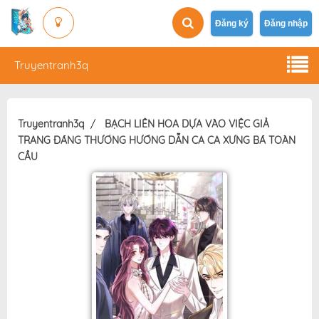
Đăng ký
Đăng nhập
Truyentranh3q
Truyentranh3q
BẠCH LIÊN HOA DỰA VÀO VIỆC GIẢ
TRANG ĐÁNG THƯƠNG HƯỚNG DẪN CA CA XƯNG BÁ TOÀN
CẦU