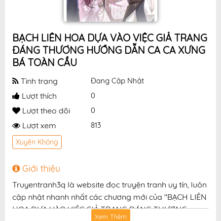
BẠCH LIÊN HOA DỰA VÀO VIỆC GIẢ TRANG
ĐÁNG THƯƠNG HƯỚNG DẪN CA CA XƯNG
BÁ TOÀN CẦU
Tình trạng
Đang Cập Nhật
Lượt thích
0
Lượt theo dõi
0
Lượt xem
813
Xuyên Không
Giới thiệu
Truyentranh3q là website đọc truyện tranh uy tín, luôn
cập nhật nhanh nhất các chương mới của "BẠCH LIÊN
HOA DỰA VÀO VIỆC GIẢ TRANG ĐÁNG THƯƠNG
Xem Thêm