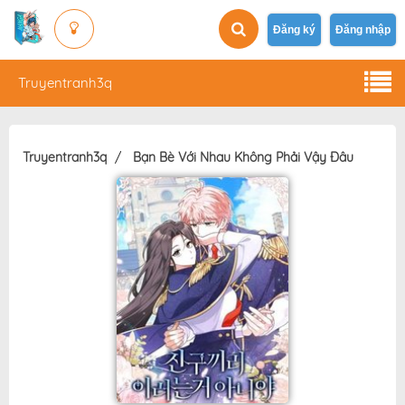
Đăng ký
Đăng nhập
Truyentranh3q
Truyentranh3q
Bạn Bè Với Nhau Không Phải Vậy Đâu