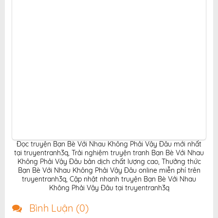
online.
Đọc truyện Bạn Bè Với Nhau Không Phải Vậy Đâu mới nhất
tại truyentranh3q
,
Trải nghiệm truyện tranh Bạn Bè Với Nhau
Không Phải Vậy Đâu bản dịch chất lượng cao
,
Thưởng thức
Bạn Bè Với Nhau Không Phải Vậy Đâu online miễn phí trên
truyentranh3q
,
Cập nhật nhanh truyện Bạn Bè Với Nhau
Không Phải Vậy Đâu tại truyentranh3q
Bình Luận (
0
)