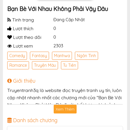
Bạn Bè Với Nhau Không Phải Vậy Đâu
Tình trạng
Đang Cập Nhật
Lượt thích
0
Lượt theo dõi
0
Lượt xem
2303
Comedy
Fantasy
Manhwa
Ngôn Tình
Romance
Truyện Màu
Tu Tiên
Giới thiệu
Truyentranh3q là website đọc truyện tranh uy tín, luôn
cập nhật nhanh nhất các chương mới của "Bạn Bè Với
Nhau Không Phải Vậy Đâu" với chất lượng hình ảnh
Xem Thêm
sắc nét, bản dịch chuẩn và giao diện thân thiện, mang
đến trải nghiệm đọc truyện hấp dẫn, tiện lợi, hoàn
Danh sách chương
toàn miễn phí cho độc giả yêu thích truyện tranh