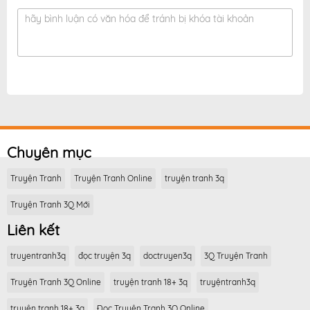
hãy bình luận có văn hóa để tránh bị khóa tài khoản
Chuyên mục
Truyện Tranh
Truyện Tranh Online
truyện tranh 3q
Truyện Tranh 3Q Mới
Liên kết
truyentranh3q
đọc truyện 3q
doctruyen3q
3Q Truyện Tranh
Truyện Tranh 3Q Online
truyện tranh 18+ 3q
truyệntranh3q
truyện tranh 18+ 3q
Đọc Truyện Tranh 3Q Online