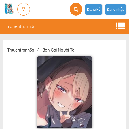
Đăng ký
Đăng nhập
Truyentranh3q
Truyentranh3q
Bạn Gái Người Ta