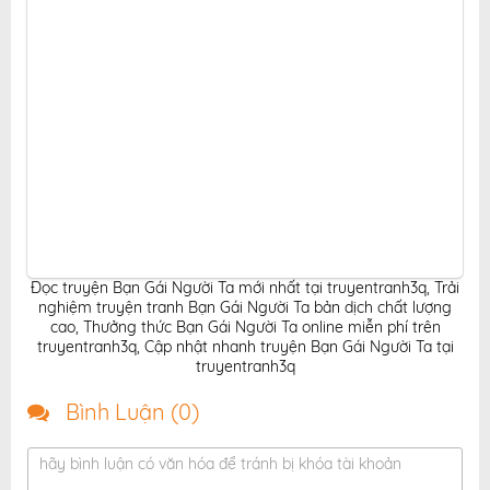
Đọc truyện Bạn Gái Người Ta mới nhất tại truyentranh3q
,
Trải
nghiệm truyện tranh Bạn Gái Người Ta bản dịch chất lượng
cao
,
Thưởng thức Bạn Gái Người Ta online miễn phí trên
truyentranh3q
,
Cập nhật nhanh truyện Bạn Gái Người Ta tại
truyentranh3q
Bình Luận (
0
)
hãy bình luận có văn hóa để tránh bị khóa tài khoản