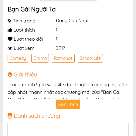
Bạn Gái Người Ta
Tình trạng
Đang Cập Nhật
Lượt thích
0
Lượt theo dõi
0
Lượt xem
2017
Comedy
Drama
Romance
School Life
Giới thiệu
Truyentranh3q là website đọc truyện tranh uy tín, luôn
cập nhật nhanh nhất các chương mới của "Bạn Gái
Người Ta" với chất lượng hình ảnh sắc nét, bản dịch
Xem Thêm
chuẩn và giao diện thân thiện, mang đến trải nghiệm
đọc truyện hấp dẫn, tiện lợi, hoàn toàn miễn phí cho
Danh sách chương
độc giả yêu thích truyện tranh online.