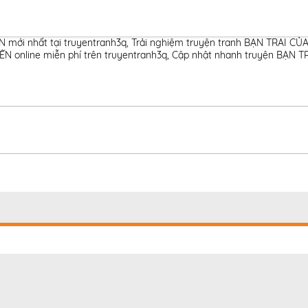
 mới nhất tại truyentranh3q
,
Trải nghiệm truyện tranh BẠN TRAI CỦA
 online miễn phí trên truyentranh3q
,
Cập nhật nhanh truyện BẠN TR