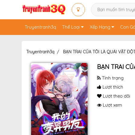
Truyentranh3q
Thể Loại
Xếp Hạng
Con Gá
Truyentranh3q
BẠN TRAI CỦA TÔI LÀ QUÁI VẬT ĐỘT
BẠN TRAI CỦ
Tình trạng
Lượt thích
Lượt theo dõi
Lượt xem