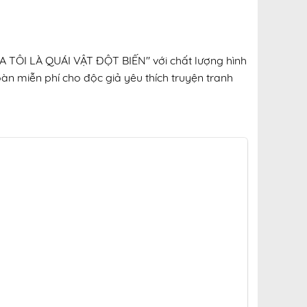
ỦA TÔI LÀ QUÁI VẬT ĐỘT BIẾN" với chất lượng hình
oàn miễn phí cho độc giả yêu thích truyện tranh