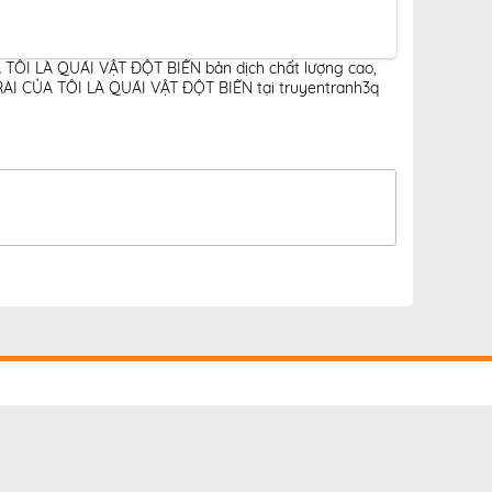
 TÔI LÀ QUÁI VẬT ĐỘT BIẾN bản dịch chất lượng cao
,
AI CỦA TÔI LÀ QUÁI VẬT ĐỘT BIẾN tại truyentranh3q