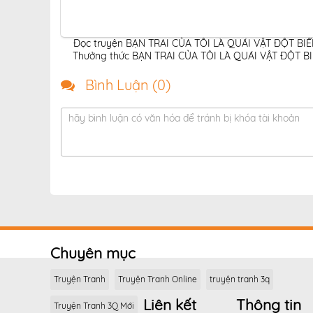
Đọc truyện BẠN TRAI CỦA TÔI LÀ QUÁI VẬT ĐỘT BIẾN
Thưởng thức BẠN TRAI CỦA TÔI LÀ QUÁI VẬT ĐỘT BIẾN
Bình Luận (
0
)
hãy bình luận có văn hóa để tránh bị khóa tài khoản
Chuyên mục
Truyện Tranh
Truyện Tranh Online
truyện tranh 3q
Liên kết
Thông tin
Truyện Tranh 3Q Mới