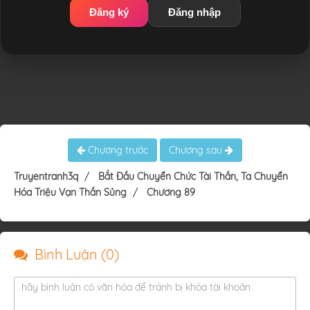
Đăng ký
Đăng nhập
Chương trước
Chương sau
Truyentranh3q
Bắt Đầu Chuyển Chức Tài Thần, Ta Chuyển
Hóa Triệu Vạn Thần Sủng
Chương 89
Bình Luận (
0
)
hãy bình luận có văn hóa để tránh bị khóa tài khoản