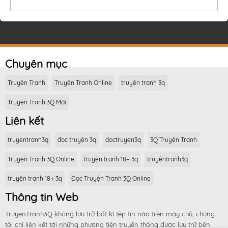
Chuyên mục
Truyện Tranh
Truyện Tranh Online
truyện tranh 3q
Truyện Tranh 3Q Mới
Liên kết
truyentranh3q
đọc truyện 3q
doctruyen3q
3Q Truyện Tranh
Truyện Tranh 3Q Online
truyện tranh 18+ 3q
truyệntranh3q
truyện tranh 18+ 3q
Đọc Truyện Tranh 3Q Online
Thông tin Web
TruyenTranh3Q không lưu trữ bất kì tệp tin nào trên máy chủ, chúng
tôi chỉ liên kết tới những phương tiện truyền thông được lưu trữ bên