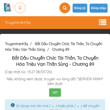
Đăng ký
Đăng nhập
Truyentranh3q
Truyentranh3q
Bắt Đầu Chuyển Chức Tài Thần, Ta Chuyển
Hóa Triệu Vạn Thần Sủng
Chương 89
Bắt Đầu Chuyển Chức Tài Thần, Ta Chuyển
Hóa Triệu Vạn Thần Sủng
- Chương 89
(Cập nhật lúc: 13:27 08/07/26)
Nếu không xem được truyện vui lòng đổi "SERVER HÌNH"
bên dưới
VIP
Sử dụng mũi tên trái ( ← ) hoặc phải ( → ) để chuyển