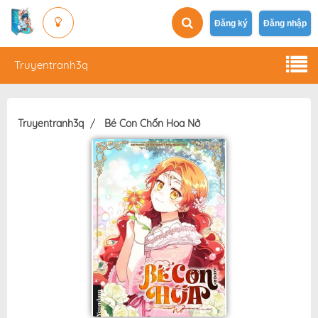
Đăng ký
Đăng nhập
Truyentranh3q
Truyentranh3q
Bé Con Chốn Hoa Nở