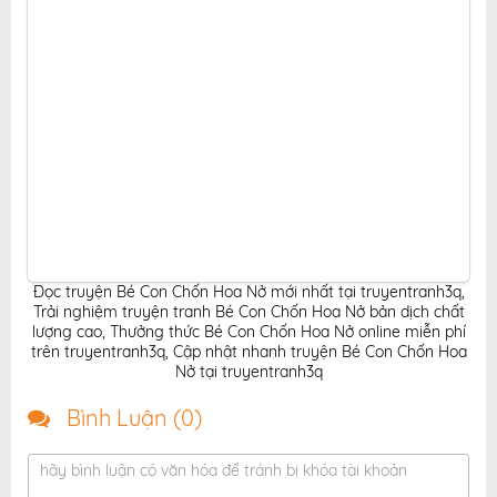
Đọc truyện Bé Con Chốn Hoa Nở mới nhất tại truyentranh3q
,
Trải nghiệm truyện tranh Bé Con Chốn Hoa Nở bản dịch chất
lượng cao
,
Thưởng thức Bé Con Chốn Hoa Nở online miễn phí
trên truyentranh3q
,
Cập nhật nhanh truyện Bé Con Chốn Hoa
Nở tại truyentranh3q
Bình Luận (
0
)
hãy bình luận có văn hóa để tránh bị khóa tài khoản