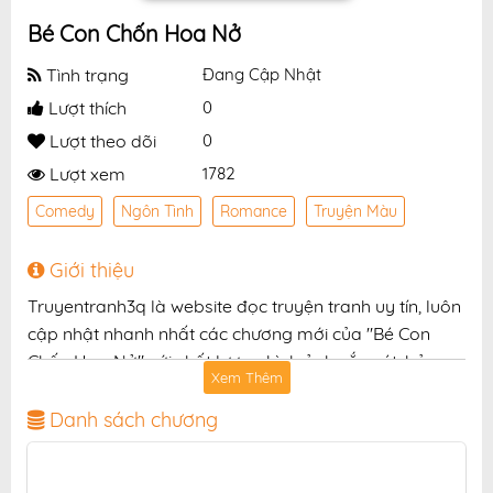
Bé Con Chốn Hoa Nở
Tình trạng
Đang Cập Nhật
Lượt thích
0
Lượt theo dõi
0
Lượt xem
1782
Comedy
Ngôn Tình
Romance
Truyện Màu
Giới thiệu
Truyentranh3q là website đọc truyện tranh uy tín, luôn
cập nhật nhanh nhất các chương mới của "Bé Con
Chốn Hoa Nở" với chất lượng hình ảnh sắc nét, bản
Xem Thêm
dịch chuẩn và giao diện thân thiện, mang đến trải
nghiệm đọc truyện hấp dẫn, tiện lợi, hoàn toàn miễn
Danh sách chương
phí cho độc giả yêu thích truyện tranh online.