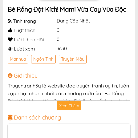
Bé Rồng Đột Kích! Mami Vừa Cay Vừa Độc
Tình trạng
Đang Cập Nhật
Lượt thích
0
Lượt theo dõi
0
Lượt xem
3630
Manhua
Ngôn Tình
Truyện Màu
Giới thiệu
Truyentranh3q là website đọc truyện tranh uy tín, luôn
cập nhật nhanh nhất các chương mới của "Bé Rồng
Đột Kích! Mami Vừa Cay Vừa Độc" với chất lượng hình
Xem Thêm
ảnh sắc nét, bản dịch chuẩn và giao diện thân thiện,
mang đến trải nghiệm đọc truyện hấp dẫn, tiện lợi,
Danh sách chương
hoàn toàn miễn phí cho độc giả yêu thích truyện tranh
online.