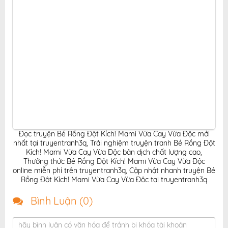
Đọc truyện Bé Rồng Đột Kích! Mami Vừa Cay Vừa Độc mới
nhất tại truyentranh3q
,
Trải nghiệm truyện tranh Bé Rồng Đột
Kích! Mami Vừa Cay Vừa Độc bản dịch chất lượng cao
,
Thưởng thức Bé Rồng Đột Kích! Mami Vừa Cay Vừa Độc
online miễn phí trên truyentranh3q
,
Cập nhật nhanh truyện Bé
Rồng Đột Kích! Mami Vừa Cay Vừa Độc tại truyentranh3q
Bình Luận (
0
)
hãy bình luận có văn hóa để tránh bị khóa tài khoản