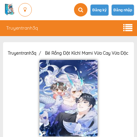
Đăng ký
Đăng nhập
Truyentranh3q
Truyentranh3q
Bé Rồng Đột Kích! Mami Vừa Cay Vừa Độc