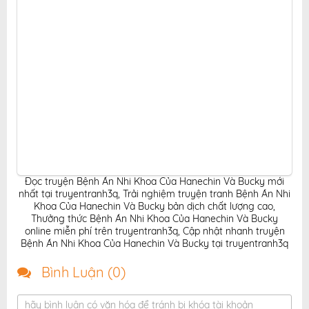
Đọc truyện Bệnh Án Nhi Khoa Của Hanechin Và Bucky mới
nhất tại truyentranh3q
,
Trải nghiệm truyện tranh Bệnh Án Nhi
Khoa Của Hanechin Và Bucky bản dịch chất lượng cao
,
Thưởng thức Bệnh Án Nhi Khoa Của Hanechin Và Bucky
online miễn phí trên truyentranh3q
,
Cập nhật nhanh truyện
Bệnh Án Nhi Khoa Của Hanechin Và Bucky tại truyentranh3q
Bình Luận (
0
)
hãy bình luận có văn hóa để tránh bị khóa tài khoản