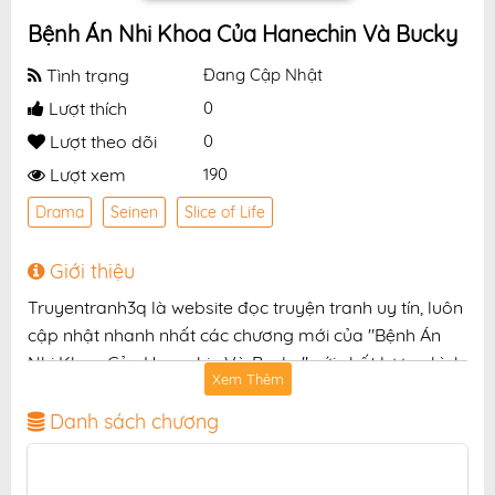
Bệnh Án Nhi Khoa Của Hanechin Và Bucky
Tình trạng
Đang Cập Nhật
Lượt thích
0
Lượt theo dõi
0
Lượt xem
190
Drama
Seinen
Slice of Life
Giới thiệu
Truyentranh3q là website đọc truyện tranh uy tín, luôn
cập nhật nhanh nhất các chương mới của "Bệnh Án
Nhi Khoa Của Hanechin Và Bucky" với chất lượng hình
Xem Thêm
ảnh sắc nét, bản dịch chuẩn và giao diện thân thiện,
mang đến trải nghiệm đọc truyện hấp dẫn, tiện lợi,
Danh sách chương
hoàn toàn miễn phí cho độc giả yêu thích truyện tranh
online.