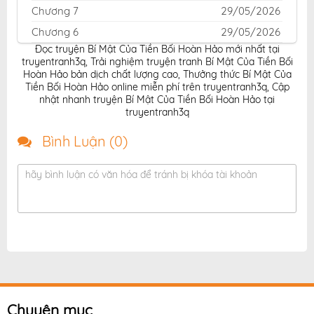
Chương 7
29/05/2026
Chương 6
29/05/2026
Đọc truyện Bí Mật Của Tiền Bối Hoàn Hảo mới nhất tại
Chương 5
29/05/2026
truyentranh3q
,
Trải nghiệm truyện tranh Bí Mật Của Tiền Bối
Chương 4
29/05/2026
Hoàn Hảo bản dịch chất lượng cao
,
Thưởng thức Bí Mật Của
Tiền Bối Hoàn Hảo online miễn phí trên truyentranh3q
,
Cập
Chương 3
29/05/2026
nhật nhanh truyện Bí Mật Của Tiền Bối Hoàn Hảo tại
truyentranh3q
Chương 2
29/05/2026
Chương 1
29/05/2026
Bình Luận (
0
)
hãy bình luận có văn hóa để tránh bị khóa tài khoản
Chuyên mục