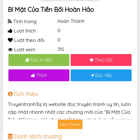
Bí Mật Của Tiền Bối Hoàn Hảo
Tình trạng
Hoàn Thành
Lượt thích
0
Lượt theo dõi
0
Lượt xem
315
Đọc từ đầu
Theo Dõi
Thích
Đọc tiếp
Giới thiệu
Truyentranh3q là website đọc truyện tranh uy tín, luôn
cập nhật nhanh nhất các chương mới của "Bí Mật Của
Tiền Bối Hoàn Hảo" với chất lượng hình ảnh sắc nét,
Xem Thêm
bản dịch chuẩn và giao diện thân thiện, mang đến trải
nghiệm đọc truyện hấp dẫn, tiện lợi, hoàn toàn miễn
Danh sách chương