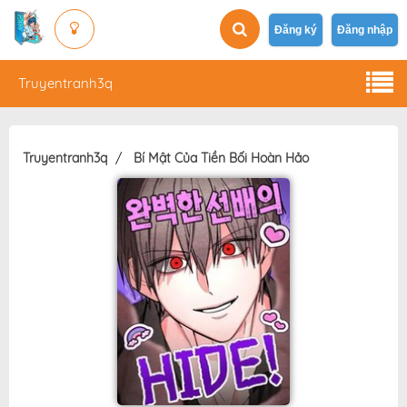
Đăng ký
Đăng nhập
Truyentranh3q
Truyentranh3q
Bí Mật Của Tiền Bối Hoàn Hảo