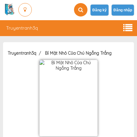
Đăng ký
Đăng nhập
Truyentranh3q
Truyentranh3q
Bí Mật Nhỏ Của Chú Ngỗng Trắng