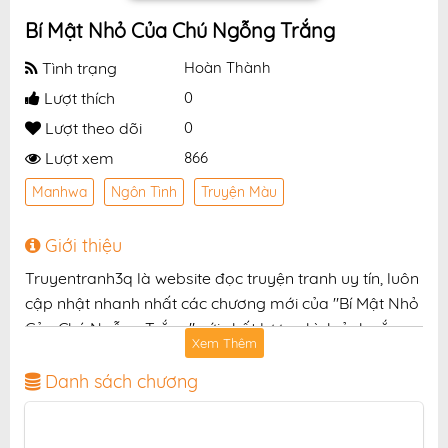
Bí Mật Nhỏ Của Chú Ngỗng Trắng
Tình trạng
Hoàn Thành
Lượt thích
0
Lượt theo dõi
0
Lượt xem
866
Manhwa
Ngôn Tình
Truyện Màu
Giới thiệu
Truyentranh3q là website đọc truyện tranh uy tín, luôn
cập nhật nhanh nhất các chương mới của "Bí Mật Nhỏ
Của Chú Ngỗng Trắng" với chất lượng hình ảnh sắc
Xem Thêm
nét, bản dịch chuẩn và giao diện thân thiện, mang đến
trải nghiệm đọc truyện hấp dẫn, tiện lợi, hoàn toàn
Danh sách chương
miễn phí cho độc giả yêu thích truyện tranh online.