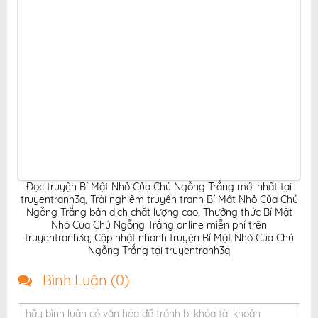
Đọc truyện Bí Mật Nhỏ Của Chú Ngỗng Trắng mới nhất tại
truyentranh3q
,
Trải nghiệm truyện tranh Bí Mật Nhỏ Của Chú
Ngỗng Trắng bản dịch chất lượng cao
,
Thưởng thức Bí Mật
Nhỏ Của Chú Ngỗng Trắng online miễn phí trên
truyentranh3q
,
Cập nhật nhanh truyện Bí Mật Nhỏ Của Chú
Ngỗng Trắng tại truyentranh3q
Bình Luận (
0
)
hãy bình luận có văn hóa để tránh bị khóa tài khoản