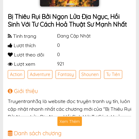
Bị Thiêu Rụi Bởi Ngọn Lửa Địa Ngục, Hồi
Sinh Với Tư Cách Hoả Thuật Sư Mạnh Nhất
Tình trạng
Đang Cập Nhật
Lượt thích
0
Lượt theo dõi
0
Lượt xem
921
Action
Adventure
Fantasy
Shounen
Tu Tiên
Giới thiệu
Truyentranh3q là website đọc truyện tranh uy tín, luôn
cập nhật nhanh nhất các chương mới của "Bị Thiêu Rụi
Bởi Ngọn Lửa Địa Ngục, Hồi Sinh Với Tư Cách Hoả
Xem Thêm
Thuật Sư Mạnh Nhất" với chất lượng hình ảnh sắc nét,
bản dịch chuẩn và giao diện thân thiện, mang đến trải
Danh sách chương