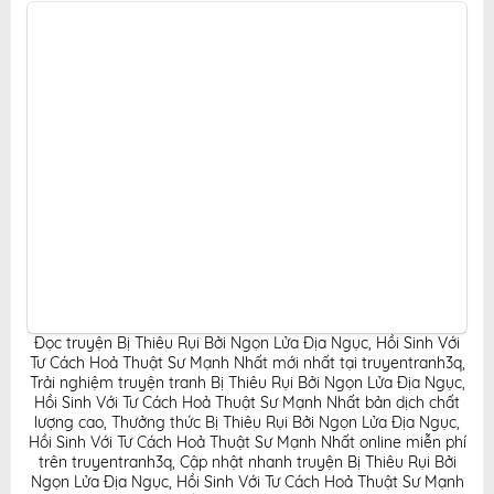
nghiệm đọc truyện hấp dẫn, tiện lợi, hoàn toàn miễn
phí cho độc giả yêu thích truyện tranh online.
Đọc truyện Bị Thiêu Rụi Bởi Ngọn Lửa Địa Ngục, Hồi Sinh Với
Tư Cách Hoả Thuật Sư Mạnh Nhất mới nhất tại truyentranh3q
,
Trải nghiệm truyện tranh Bị Thiêu Rụi Bởi Ngọn Lửa Địa Ngục,
Hồi Sinh Với Tư Cách Hoả Thuật Sư Mạnh Nhất bản dịch chất
lượng cao
,
Thưởng thức Bị Thiêu Rụi Bởi Ngọn Lửa Địa Ngục,
Hồi Sinh Với Tư Cách Hoả Thuật Sư Mạnh Nhất online miễn phí
trên truyentranh3q
,
Cập nhật nhanh truyện Bị Thiêu Rụi Bởi
Ngọn Lửa Địa Ngục, Hồi Sinh Với Tư Cách Hoả Thuật Sư Mạnh