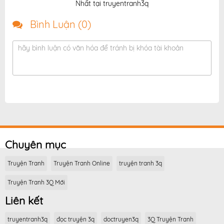
Nhất tại truyentranh3q
Bình Luận (
0
)
hãy bình luận có văn hóa để tránh bị khóa tài khoản
Chuyên mục
Truyện Tranh
Truyện Tranh Online
truyện tranh 3q
Truyện Tranh 3Q Mới
Liên kết
truyentranh3q
đọc truyện 3q
doctruyen3q
3Q Truyện Tranh