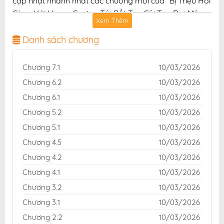
cập nhật nhanh nhất các chương mới của "Bị Triệu Hồi
Cùng Với Home Center, Tôi Bắt Tay Cải Tạo Đại Mê
Xem Thêm
Cung!" với chất lượng hình ảnh sắc nét, bản dịch chuẩn
và giao diện thân thiện, mang đến trải nghiệm đọc
Danh sách chương
truyện hấp dẫn, tiện lợi, hoàn toàn miễn phí cho độc
giả yêu thích truyện tranh online.
Chương 7.1
10/03/2026
Chương 6.2
10/03/2026
Chương 6.1
10/03/2026
Chương 5.2
10/03/2026
Chương 5.1
10/03/2026
Chương 4.5
10/03/2026
Chương 4.2
10/03/2026
Chương 4.1
10/03/2026
Chương 3.2
10/03/2026
Chương 3.1
10/03/2026
Chương 2.2
10/03/2026