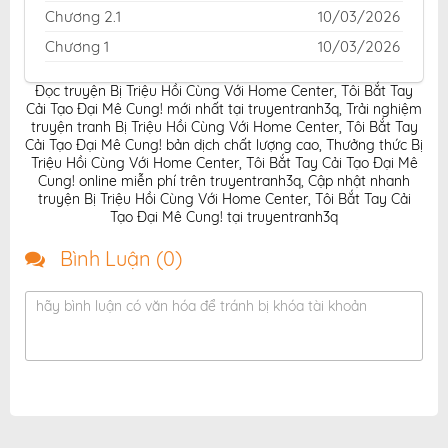
Chương 2.1
10/03/2026
Chương 1
10/03/2026
Đọc truyện Bị Triệu Hồi Cùng Với Home Center, Tôi Bắt Tay
Cải Tạo Đại Mê Cung! mới nhất tại truyentranh3q
,
Trải nghiệm
truyện tranh Bị Triệu Hồi Cùng Với Home Center, Tôi Bắt Tay
Cải Tạo Đại Mê Cung! bản dịch chất lượng cao
,
Thưởng thức Bị
Triệu Hồi Cùng Với Home Center, Tôi Bắt Tay Cải Tạo Đại Mê
Cung! online miễn phí trên truyentranh3q
,
Cập nhật nhanh
truyện Bị Triệu Hồi Cùng Với Home Center, Tôi Bắt Tay Cải
Tạo Đại Mê Cung! tại truyentranh3q
Bình Luận (
0
)
hãy bình luận có văn hóa để tránh bị khóa tài khoản