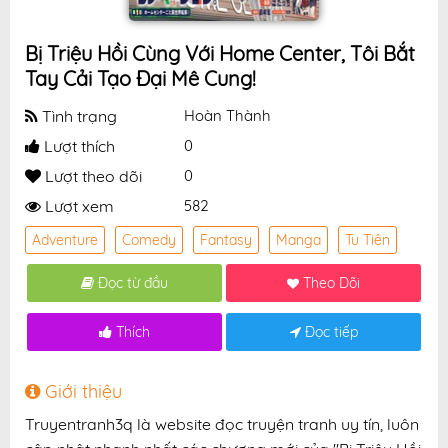
Bị Triệu Hồi Cùng Với Home Center, Tôi Bắt
Tay Cải Tạo Đại Mê Cung!
Tình trạng
Hoàn Thành
Lượt thích
0
Lượt theo dõi
0
Lượt xem
582
Adventure
Comedy
Fantasy
Manga
Tu Tiên
Đọc từ đầu
Theo Dõi
Thích
Đọc tiếp
Giới thiệu
Truyentranh3q là website đọc truyện tranh uy tín, luôn