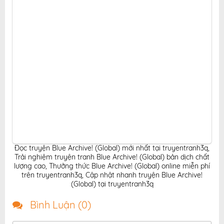
Đọc truyện Blue Archive! (Global) mới nhất tại truyentranh3q
,
Trải nghiệm truyện tranh Blue Archive! (Global) bản dịch chất
lượng cao
,
Thưởng thức Blue Archive! (Global) online miễn phí
trên truyentranh3q
,
Cập nhật nhanh truyện Blue Archive!
(Global) tại truyentranh3q
Bình Luận (
0
)