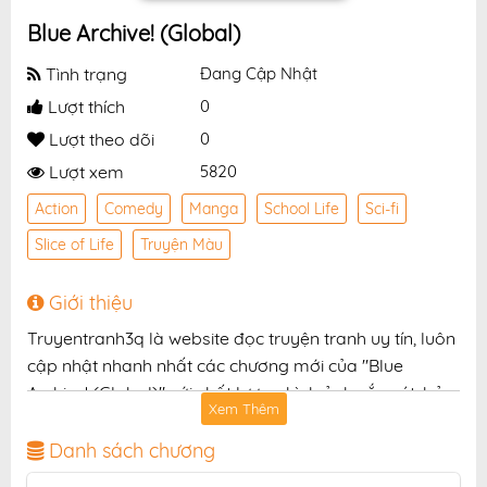
Blue Archive! (Global)
Tình trạng
Đang Cập Nhật
Lượt thích
0
Lượt theo dõi
0
Lượt xem
5820
Action
Comedy
Manga
School Life
Sci-fi
Slice of Life
Truyện Màu
Giới thiệu
Truyentranh3q là website đọc truyện tranh uy tín, luôn
cập nhật nhanh nhất các chương mới của "Blue
Archive! (Global)" với chất lượng hình ảnh sắc nét, bản
Xem Thêm
dịch chuẩn và giao diện thân thiện, mang đến trải
nghiệm đọc truyện hấp dẫn, tiện lợi, hoàn toàn miễn
Danh sách chương
phí cho độc giả yêu thích truyện tranh online.