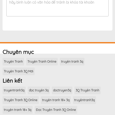
hãy bình luận có văn hóa để tránh bị khóa tài khoản
Chuyên mục
Truyện Tranh
Truyện Tranh Online
truyện tranh 3q
Truyện Tranh 3Q Mới
Liên kết
truyentranh3q
đọc truyện 3q
doctruyen3q
3Q Truyện Tranh
Truyện Tranh 3Q Online
truyện tranh 18+ 3q
truyệntranh3q
truyện tranh 18+ 3q
Đọc Truyện Tranh 3Q Online