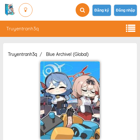
Đăng ký
Đăng nhập
Truyentranh3q
Truyentranh3q
Blue Archive! (Global)