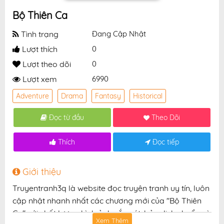
Bộ Thiên Ca
Tình trạng
Đang Cập Nhật
Lượt thích
0
Lượt theo dõi
0
Lượt xem
6990
Adventure
Drama
Fantasy
Historical
Đọc từ đầu
Theo Dõi
Thích
Đọc tiếp
Giới thiệu
Truyentranh3q là website đọc truyện tranh uy tín, luôn
cập nhật nhanh nhất các chương mới của "Bộ Thiên
Ca" với chất lượng hình ảnh sắc nét, bản dịch chuẩn và
Xem Thêm