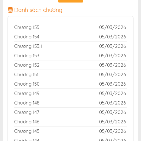
giao diện thân thiện, mang đến trải nghiệm đọc truyện
hấp dẫn, tiện lợi, hoàn toàn miễn phí cho độc giả yêu
Danh sách chương
thích truyện tranh online.
Chương 155
05/03/2026
Chương 154
05/03/2026
Chương 153.1
05/03/2026
Chương 153
05/03/2026
Chương 152
05/03/2026
Chương 151
05/03/2026
Chương 150
05/03/2026
Chương 149
05/03/2026
Chương 148
05/03/2026
Chương 147
05/03/2026
Chương 146
05/03/2026
Chương 145
05/03/2026
Chương 144
05/03/2026