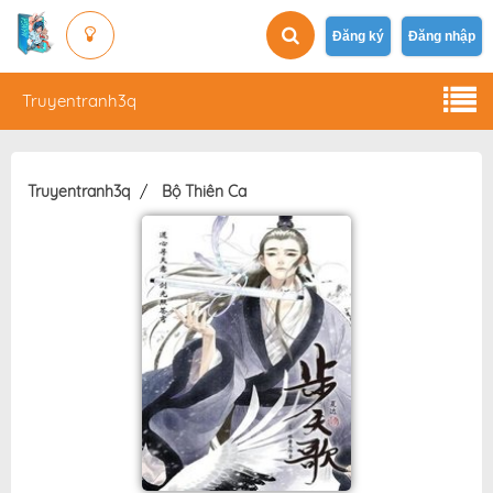
Đăng ký
Đăng nhập
Truyentranh3q
Truyentranh3q
Bộ Thiên Ca