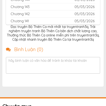
Chương 143
05/03/2026
Chương 142
05/03/2026
Chương 141
05/03/2026
Đọc truyện Bộ Thiên Ca mới nhất tại truyentranh3q
,
Trải
Chương 140
05/03/2026
nghiệm truyện tranh Bộ Thiên Ca bản dịch chất lượng cao
,
Chương 139
05/03/2026
Thưởng thức Bộ Thiên Ca online miễn phí trên truyentranh3q
,
Cập nhật nhanh truyện Bộ Thiên Ca tại truyentranh3q
Chương 138
05/03/2026
Bình Luận (
0
)
Chương 137
05/03/2026
Chương 136
05/03/2026
hãy bình luận có văn hóa để tránh bị khóa tài khoản
Chương 135
05/03/2026
Chương 134
05/03/2026
Chương 133
05/03/2026
Chương 132
05/03/2026
Chương 131
05/03/2026
Chương 130
05/03/2026