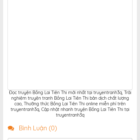
Đọc truyện Bồng Lai Tiên Thi mới nhất tại truyentranh3q
,
Trải
nghiệm truyện tranh Bồng Lai Tiên Thi bản dịch chất lượng
cao
,
Thưởng thức Bồng Lai Tiên Thi online miễn phí trên
truyentranh3q
,
Cập nhật nhanh truyện Bồng Lai Tiên Thi tại
truyentranh3q
Bình Luận (
0
)