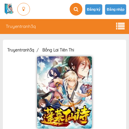
Đăng ký
Đăng nhập
Truyentranh3q
Truyentranh3q
Bồng Lai Tiên Thi