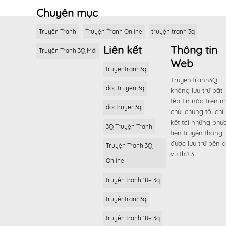
Chuyên mục
Truyện Tranh
Truyện Tranh Online
truyện tranh 3q
Liên kết
Thông tin
Truyện Tranh 3Q Mới
Web
truyentranh3q
TruyenTranh3Q
đọc truyện 3q
không lưu trữ bất 
tệp tin nào trên 
doctruyen3q
chủ, chúng tôi chỉ 
kết tới những phư
3Q Truyện Tranh
tiện truyền thông
được lưu trữ bên d
Truyện Tranh 3Q
vụ thứ 3.
Online
truyện tranh 18+ 3q
truyệntranh3q
truyện tranh 18+ 3q