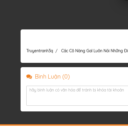
Truyentranh3q
Các Cô Nàng Gal Luôn Nói Những Đi
Bình Luận (
0
)
hãy bình luận có văn hóa để tránh bị khóa tài khoản