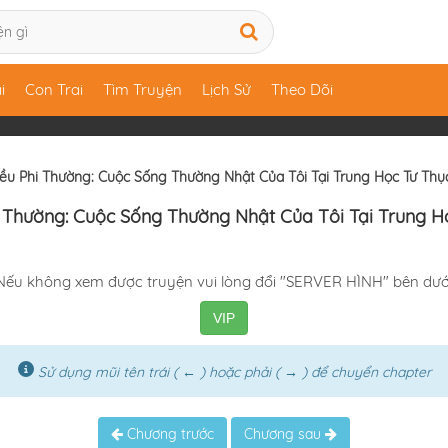
i
Con Trai
Tìm Truyện
Lịch Sử
Theo Dõi
ều Phi Thường: Cuộc Sống Thường Nhật Của Tôi Tại Trung Học Tư Thụ
 Thường: Cuộc Sống Thường Nhật Của Tôi Tại Trung Họ
Nếu không xem được truyện vui lòng đổi "SERVER HÌNH" bên dướ
VIP
Sử dụng mũi tên trái ( ← ) hoặc phải ( → ) để chuyển chapter
Chương trước
Chương sau