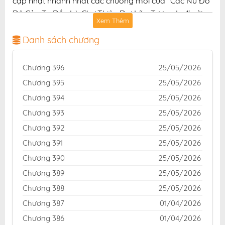
cập nhật nhanh nhất các chương mới của "Các Nữ Đồ
Đệ Của Ta Đều Là Chư Thiên Đại Lão Tương Lai" với
Xem Thêm
chất lượng hình ảnh sắc nét, bản dịch chuẩn và giao
diện thân thiện, mang đến trải nghiệm đọc truyện hấp
Danh sách chương
dẫn, tiện lợi, hoàn toàn miễn phí cho độc giả yêu thích
truyện tranh online.
Chương 396
25/05/2026
Chương 395
25/05/2026
Chương 394
25/05/2026
Chương 393
25/05/2026
Chương 392
25/05/2026
Chương 391
25/05/2026
Chương 390
25/05/2026
Chương 389
25/05/2026
Chương 388
25/05/2026
Chương 387
01/04/2026
Chương 386
01/04/2026