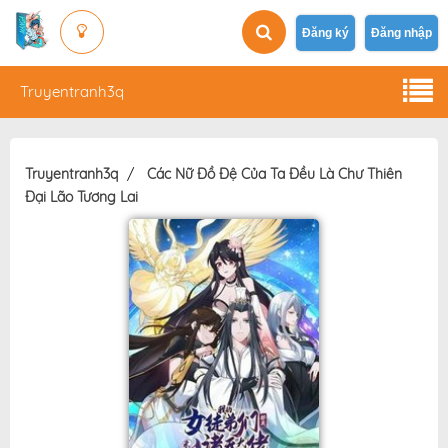
Đăng ký
Đăng nhập
Truyentranh3q
Truyentranh3q
Các Nữ Đồ Đệ Của Ta Đều Là Chư Thiên
Đại Lão Tương Lai