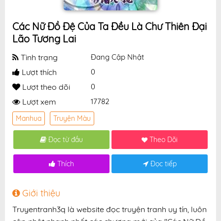
Các Nữ Đồ Đệ Của Ta Đều Là Chư Thiên Đại
Lão Tương Lai
Tình trạng
Đang Cập Nhật
Lượt thích
0
Lượt theo dõi
0
Lượt xem
17782
Manhua
Truyện Màu
Đọc từ đầu
Theo Dõi
Thích
Đọc tiếp
Giới thiệu
Truyentranh3q là website đọc truyện tranh uy tín, luôn