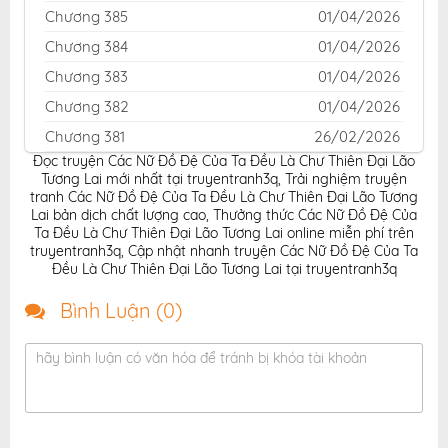
Chương 385
01/04/2026
Chương 384
01/04/2026
Chương 383
01/04/2026
Chương 382
01/04/2026
Chương 381
26/02/2026
Đọc truyện Các Nữ Đồ Đệ Của Ta Đều Là Chư Thiên Đại Lão
Chương 380
26/02/2026
Tương Lai mới nhất tại truyentranh3q
,
Trải nghiệm truyện
Chương 379
26/02/2026
tranh Các Nữ Đồ Đệ Của Ta Đều Là Chư Thiên Đại Lão Tương
Lai bản dịch chất lượng cao
,
Thưởng thức Các Nữ Đồ Đệ Của
Chương 378
26/02/2026
Ta Đều Là Chư Thiên Đại Lão Tương Lai online miễn phí trên
truyentranh3q
,
Cập nhật nhanh truyện Các Nữ Đồ Đệ Của Ta
Chương 377
26/02/2026
Đều Là Chư Thiên Đại Lão Tương Lai tại truyentranh3q
Chương 376
26/02/2026
Bình Luận (
0
)
Chương 375
26/02/2026
Chương 374
26/02/2026
hãy bình luận có văn hóa để tránh bị khóa tài khoản
Chương 373
26/02/2026
Chương 372
26/02/2026
Chương 371
26/02/2026