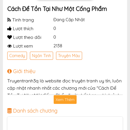
Cách Để Tồn Tại Như Một Cống Phẩm
Tình trạng
Đang Cập Nhật
Lượt thích
0
Lượt theo dõi
0
Lượt xem
2138
Comedy
Ngôn Tình
Truyện Màu
Giới thiệu
Truyentranh3q là website đọc truyện tranh uy tín, luôn
cập nhật nhanh nhất các chương mới của "Cách Để
Tồn Tại Như Một Cống Phẩm" với chất lượng hình ảnh
Xem Thêm
sắc nét, bản dịch chuẩn và giao diện thân thiện, mang
đến trải nghiệm đọc truyện hấp dẫn, tiện lợi, hoàn
Danh sách chương
toàn miễn phí cho độc giả yêu thích truyện tranh
online.