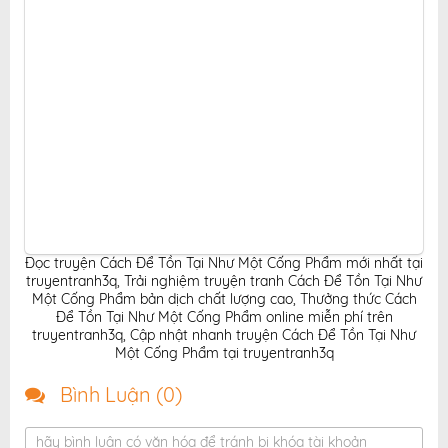
Đọc truyện Cách Để Tồn Tại Như Một Cống Phẩm mới nhất tại
truyentranh3q
,
Trải nghiệm truyện tranh Cách Để Tồn Tại Như
Một Cống Phẩm bản dịch chất lượng cao
,
Thưởng thức Cách
Để Tồn Tại Như Một Cống Phẩm online miễn phí trên
truyentranh3q
,
Cập nhật nhanh truyện Cách Để Tồn Tại Như
Một Cống Phẩm tại truyentranh3q
Bình Luận (
0
)
hãy bình luận có văn hóa để tránh bị khóa tài khoản