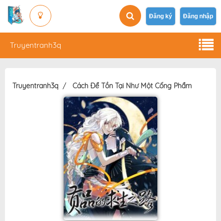
Đăng ký
Đăng nhập
Truyentranh3q
Truyentranh3q
Cách Để Tồn Tại Như Một Cống Phẩm