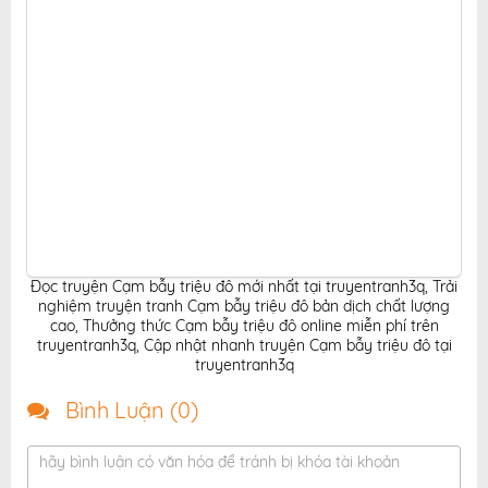
Đọc truyện Cạm bẫy triệu đô mới nhất tại truyentranh3q
,
Trải
nghiệm truyện tranh Cạm bẫy triệu đô bản dịch chất lượng
cao
,
Thưởng thức Cạm bẫy triệu đô online miễn phí trên
truyentranh3q
,
Cập nhật nhanh truyện Cạm bẫy triệu đô tại
truyentranh3q
Bình Luận (
0
)
hãy bình luận có văn hóa để tránh bị khóa tài khoản