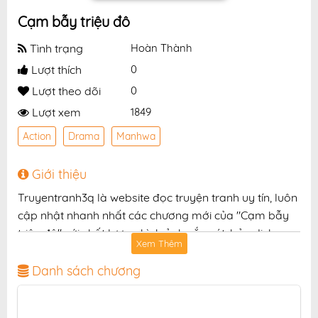
Cạm bẫy triệu đô
Tình trạng
Hoàn Thành
Lượt thích
0
Lượt theo dõi
0
Lượt xem
1849
Action
Drama
Manhwa
Giới thiệu
Truyentranh3q là website đọc truyện tranh uy tín, luôn
cập nhật nhanh nhất các chương mới của "Cạm bẫy
triệu đô" với chất lượng hình ảnh sắc nét, bản dịch
Xem Thêm
chuẩn và giao diện thân thiện, mang đến trải nghiệm
đọc truyện hấp dẫn, tiện lợi, hoàn toàn miễn phí cho
Danh sách chương
độc giả yêu thích truyện tranh online.