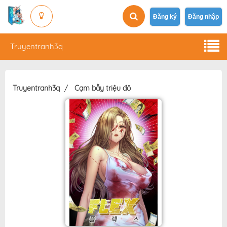
Đăng ký
Đăng nhập
Truyentranh3q
Truyentranh3q
Cạm bẫy triệu đô