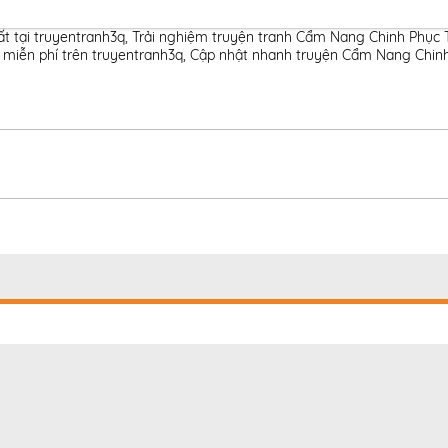
 tại truyentranh3q
,
Trải nghiệm truyện tranh Cẩm Nang Chinh Phục 
miễn phí trên truyentranh3q
,
Cập nhật nhanh truyện Cẩm Nang Chinh