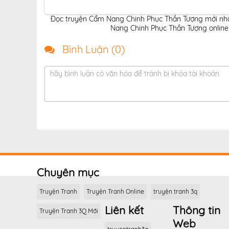
Đọc truyện Cẩm Nang Chinh Phục Thần Tượng mới nhất
Nang Chinh Phục Thần Tượng online 
Bình Luận (
0
)
hãy bình luận có văn hóa để tránh bị khóa tài khoản
Chuyên mục
Truyện Tranh
Truyện Tranh Online
truyện tranh 3q
Liên kết
Thông tin
Truyện Tranh 3Q Mới
Web