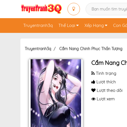
Truyentranh3q
Thể Loại
Xếp Hạng
Con Gá
Truyentranh3q
Cẩm Nang Chinh Phục Thần Tượng
Cẩm Nang Ch
Tình trạng
Lượt thích
Lượt theo dõi
Lượt xem