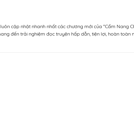
n, luôn cập nhật nhanh nhất các chương mới của "Cẩm Nang C
mang đến trải nghiệm đọc truyện hấp dẫn, tiện lợi, hoàn toàn m