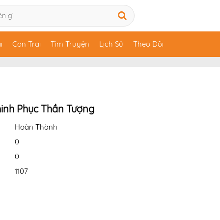
i
Con Trai
Tìm Truyện
Lịch Sử
Theo Dõi
inh Phục Thần Tượng
Hoàn Thành
0
0
1107