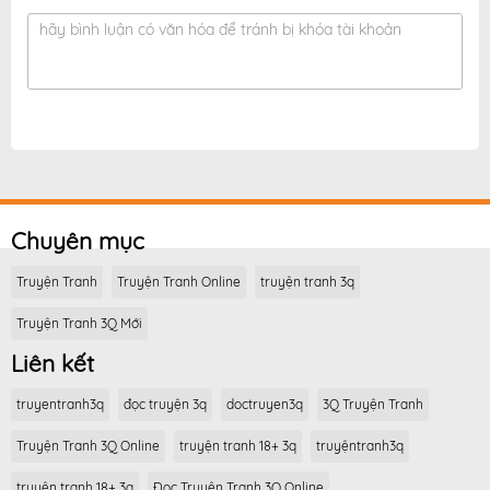
hãy bình luận có văn hóa để tránh bị khóa tài khoản
Chuyên mục
Truyện Tranh
Truyện Tranh Online
truyện tranh 3q
Truyện Tranh 3Q Mới
Liên kết
truyentranh3q
đọc truyện 3q
doctruyen3q
3Q Truyện Tranh
Truyện Tranh 3Q Online
truyện tranh 18+ 3q
truyệntranh3q
truyện tranh 18+ 3q
Đọc Truyện Tranh 3Q Online