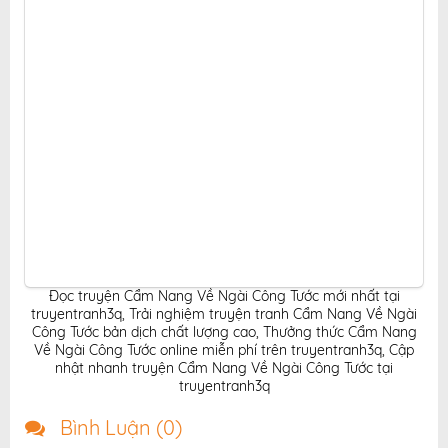
Đọc truyện Cẩm Nang Về Ngài Công Tước mới nhất tại
truyentranh3q
,
Trải nghiệm truyện tranh Cẩm Nang Về Ngài
Công Tước bản dịch chất lượng cao
,
Thưởng thức Cẩm Nang
Về Ngài Công Tước online miễn phí trên truyentranh3q
,
Cập
nhật nhanh truyện Cẩm Nang Về Ngài Công Tước tại
truyentranh3q
Bình Luận (
0
)