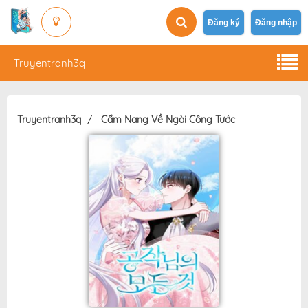
Đăng ký
Đăng nhập
Truyentranh3q
Truyentranh3q
Cẩm Nang Về Ngài Công Tước