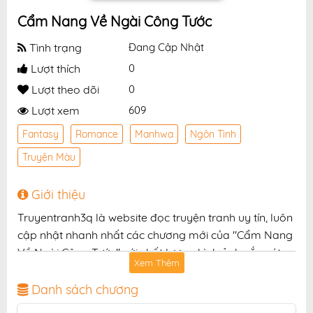
Cẩm Nang Về Ngài Công Tước
Tình trạng
Đang Cập Nhật
Lượt thích
0
Lượt theo dõi
0
Lượt xem
609
Fantasy
Romance
Manhwa
Ngôn Tình
Truyện Màu
Giới thiệu
Truyentranh3q là website đọc truyện tranh uy tín, luôn
cập nhật nhanh nhất các chương mới của "Cẩm Nang
Về Ngài Công Tước" với chất lượng hình ảnh sắc nét,
Xem Thêm
bản dịch chuẩn và giao diện thân thiện, mang đến trải
nghiệm đọc truyện hấp dẫn, tiện lợi, hoàn toàn miễn
Danh sách chương
phí cho độc giả yêu thích truyện tranh online.