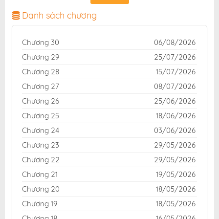
dịch chuẩn và giao diện thân thiện, mang đến trải
nghiệm đọc truyện hấp dẫn, tiện lợi, hoàn toàn miễn
Danh sách chương
phí cho độc giả yêu thích truyện tranh online.
Chương 30
06/08/2026
Chương 29
25/07/2026
Chương 28
15/07/2026
Chương 27
08/07/2026
Chương 26
25/06/2026
Chương 25
18/06/2026
Chương 24
03/06/2026
Chương 23
29/05/2026
Chương 22
29/05/2026
Chương 21
19/05/2026
Chương 20
18/05/2026
Chương 19
18/05/2026
Chương 18
16/05/2026