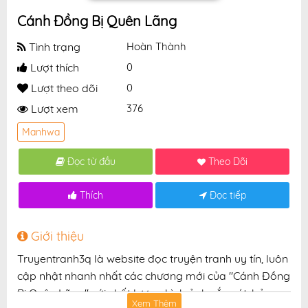
Cánh Đồng Bị Quên Lãng
Tình trạng
Hoàn Thành
Lượt thích
0
Lượt theo dõi
0
Lượt xem
376
Manhwa
Đọc từ đầu
Theo Dõi
Thích
Đọc tiếp
Giới thiệu
Truyentranh3q là website đọc truyện tranh uy tín, luôn
cập nhật nhanh nhất các chương mới của "Cánh Đồng
Bị Quên Lãng" với chất lượng hình ảnh sắc nét, bản
Xem Thêm