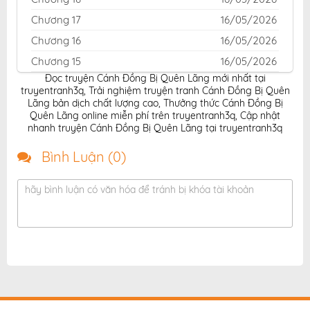
Chương 17
16/05/2026
Chương 16
16/05/2026
Chương 15
16/05/2026
Đọc truyện Cánh Đồng Bị Quên Lãng mới nhất tại
Chương 14
13/05/2026
truyentranh3q
,
Trải nghiệm truyện tranh Cánh Đồng Bị Quên
Chương 13
13/05/2026
Lãng bản dịch chất lượng cao
,
Thưởng thức Cánh Đồng Bị
Quên Lãng online miễn phí trên truyentranh3q
,
Cập nhật
Chương 12
13/05/2026
nhanh truyện Cánh Đồng Bị Quên Lãng tại truyentranh3q
Chương 11
13/05/2026
Bình Luận (
0
)
Chương 10
13/05/2026
Chương 9
12/05/2026
hãy bình luận có văn hóa để tránh bị khóa tài khoản
Chương 8
10/05/2026
Chương 7
10/05/2026
Chương 6
10/05/2026
Chương 5
10/05/2026
Chương 4
10/05/2026