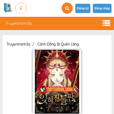
Đăng ký
Đăng nhập
Truyentranh3q
Truyentranh3q
Cánh Đồng Bị Quên Lãng