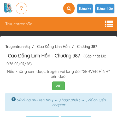
Đăng ký
Đăng nhập
Truyentranh3q
Truyentranh3q
Cao Đẳng Linh Hồn
Chương 387
Cao Đẳng Linh Hồn
- Chương 387
(Cập nhật lúc:
10:36 08/07/26)
Nếu không xem được truyện vui lòng đổi "SERVER HÌNH"
bên dưới
VIP
Sử dụng mũi tên trái ( ← ) hoặc phải ( → ) để chuyển
chapter