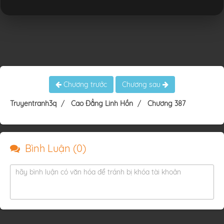
Chương trước
Chương sau
Truyentranh3q
Cao Đẳng Linh Hồn
Chương 387
Bình Luận (
0
)
hãy bình luận có văn hóa để tránh bị khóa tài khoản