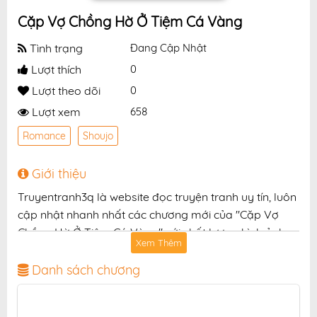
Cặp Vợ Chồng Hờ Ở Tiệm Cá Vàng
Tình trạng
Đang Cập Nhật
Lượt thích
0
Lượt theo dõi
0
Lượt xem
658
Romance
Shoujo
Giới thiệu
Truyentranh3q là website đọc truyện tranh uy tín, luôn
cập nhật nhanh nhất các chương mới của "Cặp Vợ
Chồng Hờ Ở Tiệm Cá Vàng" với chất lượng hình ảnh
Xem Thêm
sắc nét, bản dịch chuẩn và giao diện thân thiện, mang
đến trải nghiệm đọc truyện hấp dẫn, tiện lợi, hoàn
Danh sách chương
toàn miễn phí cho độc giả yêu thích truyện tranh
online.