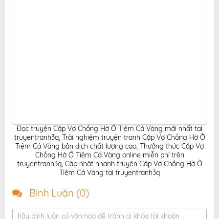
Đọc truyện Cặp Vợ Chồng Hờ Ở Tiệm Cá Vàng mới nhất tại
truyentranh3q
,
Trải nghiệm truyện tranh Cặp Vợ Chồng Hờ Ở
Tiệm Cá Vàng bản dịch chất lượng cao
,
Thưởng thức Cặp Vợ
Chồng Hờ Ở Tiệm Cá Vàng online miễn phí trên
truyentranh3q
,
Cập nhật nhanh truyện Cặp Vợ Chồng Hờ Ở
Tiệm Cá Vàng tại truyentranh3q
Bình Luận (
0
)
hãy bình luận có văn hóa để tránh bị khóa tài khoản