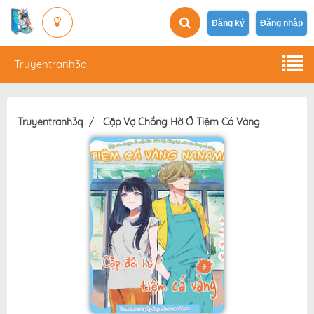
Đăng ký
Đăng nhập
Truyentranh3q
Truyentranh3q
Cặp Vợ Chồng Hờ Ở Tiệm Cá Vàng