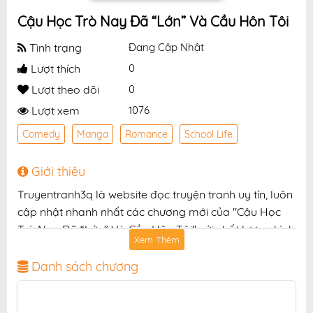
Cậu Học Trò Nay Đã “Lớn” Và Cầu Hôn Tôi
Tình trạng
Đang Cập Nhật
Lượt thích
0
Lượt theo dõi
0
Lượt xem
1076
Comedy
Manga
Romance
School Life
Giới thiệu
Truyentranh3q là website đọc truyện tranh uy tín, luôn
cập nhật nhanh nhất các chương mới của "Cậu Học
Trò Nay Đã “Lớn” Và Cầu Hôn Tôi" với chất lượng hình
Xem Thêm
ảnh sắc nét, bản dịch chuẩn và giao diện thân thiện,
mang đến trải nghiệm đọc truyện hấp dẫn, tiện lợi,
Danh sách chương
hoàn toàn miễn phí cho độc giả yêu thích truyện tranh
online.