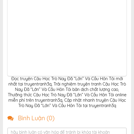
Đọc truyện Cậu Học Trò Nay Đã “Lớn” Và Cầu Hôn Tôi mới
nhất tại truyentranh3q
,
Trải nghiệm truyện tranh Cậu Học Trò
Nay Đã “Lớn” Và Cầu Hôn Tôi bản dịch chất lượng cao
,
Thưởng thức Cậu Học Trò Nay Đã “Lớn” Và Cầu Hôn Tôi online
miễn phí trên truyentranh3q
,
Cập nhật nhanh truyện Cậu Học
Trò Nay Đã “Lớn” Và Cầu Hôn Tôi tại truyentranh3q
Bình Luận (
0
)
hãy bình luận có văn hóa để tránh bị khóa tài khoản