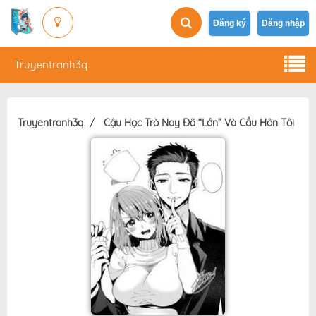
Đăng ký
Đăng nhập
Truyentranh3q
Truyentranh3q
Cậu Học Trò Nay Đã “Lớn” Và Cầu Hôn Tôi