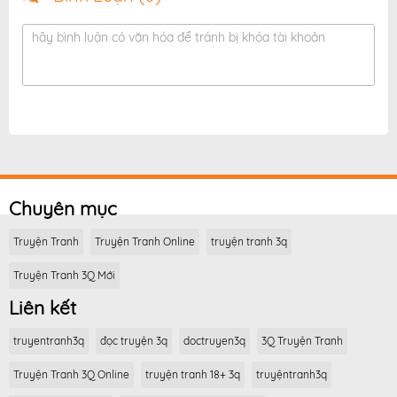
hãy bình luận có văn hóa để tránh bị khóa tài khoản
Chuyên mục
Truyện Tranh
Truyện Tranh Online
truyện tranh 3q
Truyện Tranh 3Q Mới
Liên kết
truyentranh3q
đọc truyện 3q
doctruyen3q
3Q Truyện Tranh
Truyện Tranh 3Q Online
truyện tranh 18+ 3q
truyệntranh3q