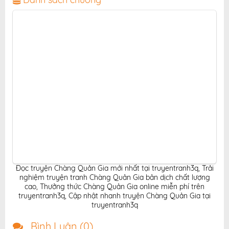
độc giả yêu thích truyện tranh online.
Đọc truyện Chàng Quản Gia mới nhất tại truyentranh3q
,
Trải
nghiệm truyện tranh Chàng Quản Gia bản dịch chất lượng
cao
,
Thưởng thức Chàng Quản Gia online miễn phí trên
truyentranh3q
,
Cập nhật nhanh truyện Chàng Quản Gia tại
truyentranh3q
Bình Luận (
0
)