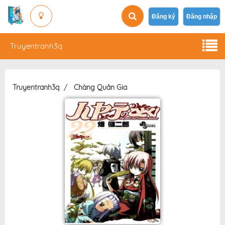
Đăng ký
Đăng nhập
Truyentranh3q
Truyentranh3q
Chàng Quản Gia