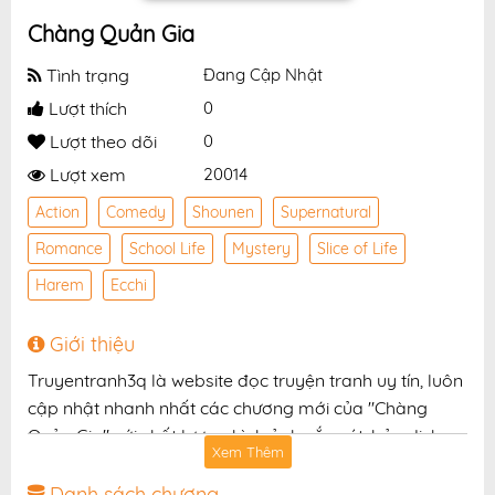
Chàng Quản Gia
Tình trạng
Đang Cập Nhật
Lượt thích
0
Lượt theo dõi
0
Lượt xem
20014
Action
Comedy
Shounen
Supernatural
Romance
School Life
Mystery
Slice of Life
Harem
Ecchi
Giới thiệu
Truyentranh3q là website đọc truyện tranh uy tín, luôn
cập nhật nhanh nhất các chương mới của "Chàng
Quản Gia" với chất lượng hình ảnh sắc nét, bản dịch
Xem Thêm
chuẩn và giao diện thân thiện, mang đến trải nghiệm
đọc truyện hấp dẫn, tiện lợi, hoàn toàn miễn phí cho
Danh sách chương