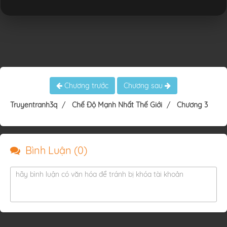
Chương trước
Chương sau
Truyentranh3q
Chế Độ Mạnh Nhất Thế Giới
Chương 3
Bình Luận (
0
)
hãy bình luận có văn hóa để tránh bị khóa tài khoản