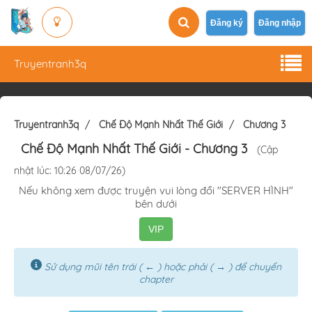
Đăng ký
Đăng nhập
Truyentranh3q
Truyentranh3q
Chế Độ Mạnh Nhất Thế Giới
Chương 3
Chế Độ Mạnh Nhất Thế Giới
- Chương 3
(Cập
nhật lúc: 10:26 08/07/26)
Nếu không xem được truyện vui lòng đổi "SERVER HÌNH"
bên dưới
VIP
Sử dụng mũi tên trái ( ← ) hoặc phải ( → ) để chuyển
chapter