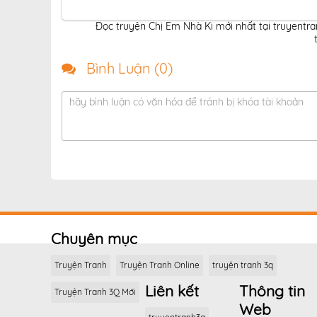
Đọc truyện Chị Em Nhà Ki mới nhất tại truyentr
Bình Luận (
0
)
hãy bình luận có văn hóa để tránh bị khóa tài khoản
Chuyên mục
Truyện Tranh
Truyện Tranh Online
truyện tranh 3q
Liên kết
Thông tin
Truyện Tranh 3Q Mới
Web