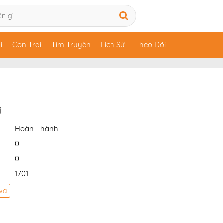
i
Con Trai
Tìm Truyện
Lịch Sử
Theo Dõi
i
Hoàn Thành
0
0
1701
wa