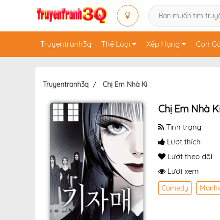
Truyentranh3q
Thể Loại
Xếp Hạng
Con Gá
Truyentranh3q
Chị Em Nhà Ki
Chị Em Nhà K
Tình trạng
Lượt thích
Lượt theo dõi
Lượt xem
Comedy
Manh