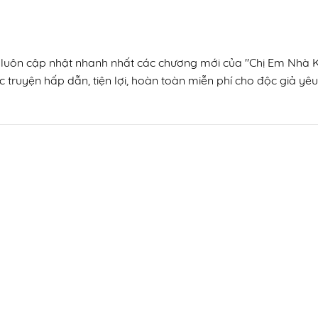
, luôn cập nhật nhanh nhất các chương mới của "Chị Em Nhà Ki
 truyện hấp dẫn, tiện lợi, hoàn toàn miễn phí cho độc giả yêu 