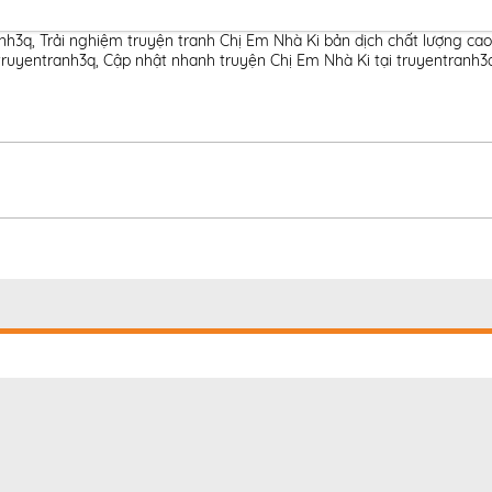
anh3q
,
Trải nghiệm truyện tranh Chị Em Nhà Ki bản dịch chất lượng cao
truyentranh3q
,
Cập nhật nhanh truyện Chị Em Nhà Ki tại truyentranh3