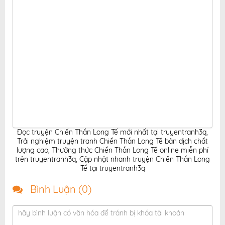
Đọc truyện Chiến Thần Long Tế mới nhất tại truyentranh3q
,
Trải nghiệm truyện tranh Chiến Thần Long Tế bản dịch chất
lượng cao
,
Thưởng thức Chiến Thần Long Tế online miễn phí
trên truyentranh3q
,
Cập nhật nhanh truyện Chiến Thần Long
Tế tại truyentranh3q
Bình Luận (
0
)
hãy bình luận có văn hóa để tránh bị khóa tài khoản