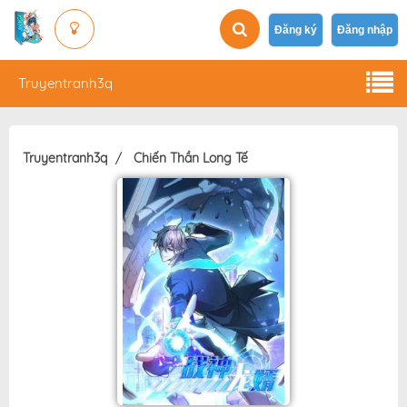
Đăng ký
Đăng nhập
Truyentranh3q
Truyentranh3q
Chiến Thần Long Tế