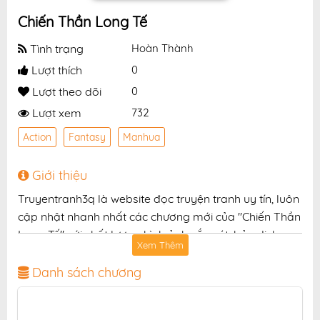
Chiến Thần Long Tế
Tình trạng
Hoàn Thành
Lượt thích
0
Lượt theo dõi
0
Lượt xem
732
Action
Fantasy
Manhua
Giới thiệu
Truyentranh3q là website đọc truyện tranh uy tín, luôn
cập nhật nhanh nhất các chương mới của "Chiến Thần
Long Tế" với chất lượng hình ảnh sắc nét, bản dịch
Xem Thêm
chuẩn và giao diện thân thiện, mang đến trải nghiệm
đọc truyện hấp dẫn, tiện lợi, hoàn toàn miễn phí cho
Danh sách chương
độc giả yêu thích truyện tranh online.