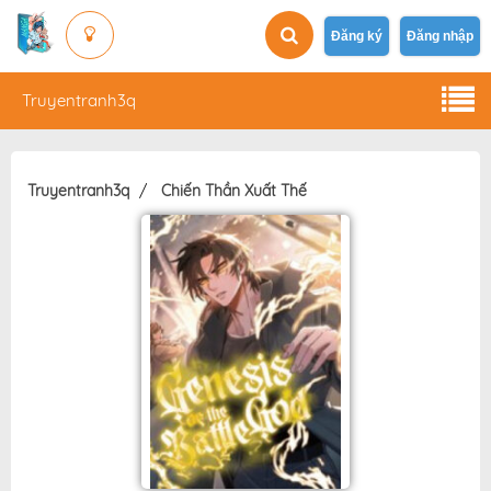
Đăng ký
Đăng nhập
Truyentranh3q
Truyentranh3q
Chiến Thần Xuất Thế