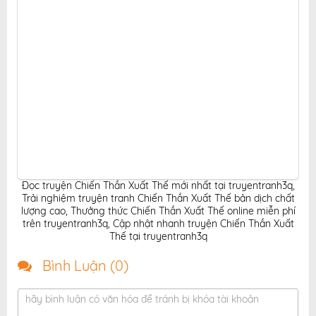
Đọc truyện Chiến Thần Xuất Thế mới nhất tại truyentranh3q
,
Trải nghiệm truyện tranh Chiến Thần Xuất Thế bản dịch chất
lượng cao
,
Thưởng thức Chiến Thần Xuất Thế online miễn phí
trên truyentranh3q
,
Cập nhật nhanh truyện Chiến Thần Xuất
Thế tại truyentranh3q
Bình Luận (
0
)
hãy bình luận có văn hóa để tránh bị khóa tài khoản