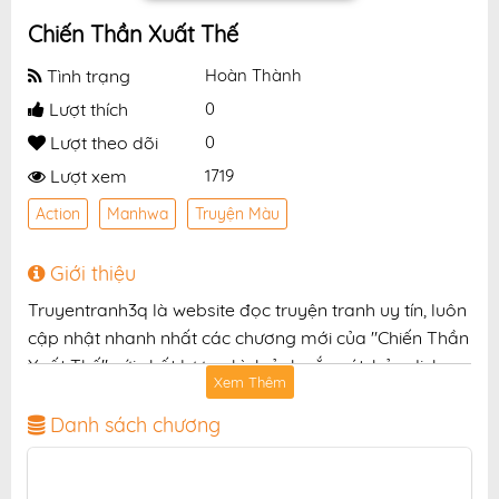
Chiến Thần Xuất Thế
Tình trạng
Hoàn Thành
Lượt thích
0
Lượt theo dõi
0
Lượt xem
1719
Action
Manhwa
Truyện Màu
Giới thiệu
Truyentranh3q là website đọc truyện tranh uy tín, luôn
cập nhật nhanh nhất các chương mới của "Chiến Thần
Xuất Thế" với chất lượng hình ảnh sắc nét, bản dịch
Xem Thêm
chuẩn và giao diện thân thiện, mang đến trải nghiệm
đọc truyện hấp dẫn, tiện lợi, hoàn toàn miễn phí cho
Danh sách chương
độc giả yêu thích truyện tranh online.