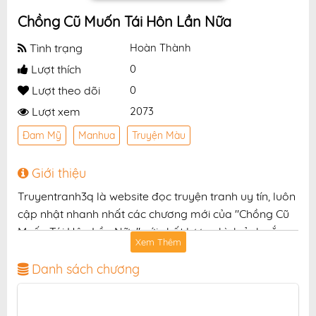
Chồng Cũ Muốn Tái Hôn Lần Nữa
Tình trạng
Hoàn Thành
Lượt thích
0
Lượt theo dõi
0
Lượt xem
2073
Đam Mỹ
Manhua
Truyện Màu
Giới thiệu
Truyentranh3q là website đọc truyện tranh uy tín, luôn
cập nhật nhanh nhất các chương mới của "Chồng Cũ
Muốn Tái Hôn Lần Nữa" với chất lượng hình ảnh sắc
Xem Thêm
nét, bản dịch chuẩn và giao diện thân thiện, mang đến
trải nghiệm đọc truyện hấp dẫn, tiện lợi, hoàn toàn
Danh sách chương
miễn phí cho độc giả yêu thích truyện tranh online.