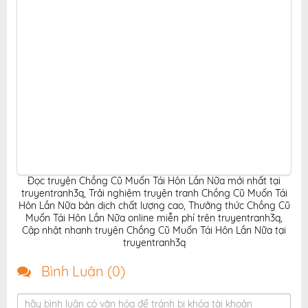
Đọc truyện Chồng Cũ Muốn Tái Hôn Lần Nữa mới nhất tại
truyentranh3q
,
Trải nghiệm truyện tranh Chồng Cũ Muốn Tái
Hôn Lần Nữa bản dịch chất lượng cao
,
Thưởng thức Chồng Cũ
Muốn Tái Hôn Lần Nữa online miễn phí trên truyentranh3q
,
Cập nhật nhanh truyện Chồng Cũ Muốn Tái Hôn Lần Nữa tại
truyentranh3q
Bình Luận (
0
)
hãy bình luận có văn hóa để tránh bị khóa tài khoản