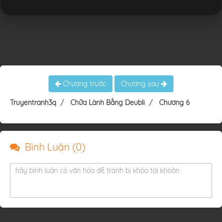
Chương trước
Chương sau
Truyentranh3q
Chữa Lành Bằng Deubli
Chương 6
Bình Luận (
0
)
hãy bình luận có văn hóa để tránh bị khóa tài khoản