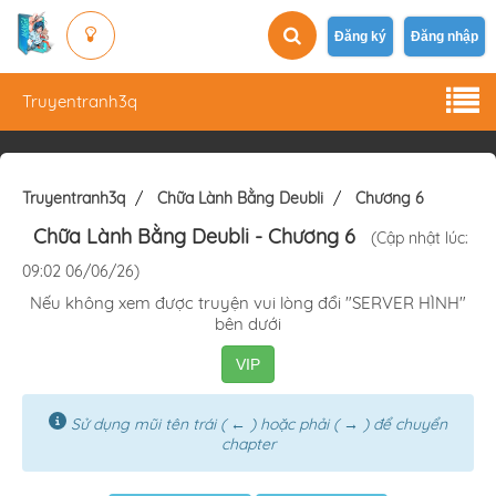
Đăng ký
Đăng nhập
Truyentranh3q
Truyentranh3q
Chữa Lành Bằng Deubli
Chương 6
Chữa Lành Bằng Deubli
- Chương 6
(Cập nhật lúc:
09:02 06/06/26)
Nếu không xem được truyện vui lòng đổi "SERVER HÌNH"
bên dưới
VIP
Sử dụng mũi tên trái ( ← ) hoặc phải ( → ) để chuyển
chapter