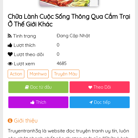
Chữa Lành Cuộc Sống Thông Qua Cắm Trại
Ở Thế Giới Khác
Tình trạng
Đang Cập Nhật
Lượt thích
0
Lượt theo dõi
0
Lượt xem
4685
Action
Manhwa
Truyện Màu
Đọc từ đầu
Theo Dõi
Thích
Đọc tiếp
Giới thiệu
Truyentranh3q là website đọc truyện tranh uy tín, luôn