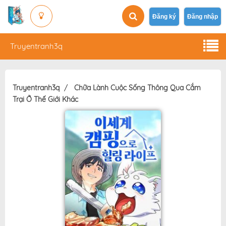
Đăng ký
Đăng nhập
Truyentranh3q
Truyentranh3q
Chữa Lành Cuộc Sống Thông Qua Cắm
Trại Ở Thế Giới Khác