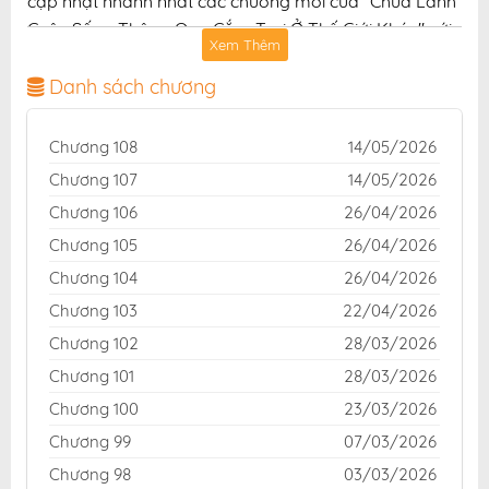
cập nhật nhanh nhất các chương mới của "Chữa Lành
Cuộc Sống Thông Qua Cắm Trại Ở Thế Giới Khác" với
Xem Thêm
chất lượng hình ảnh sắc nét, bản dịch chuẩn và giao
diện thân thiện, mang đến trải nghiệm đọc truyện hấp
Danh sách chương
dẫn, tiện lợi, hoàn toàn miễn phí cho độc giả yêu thích
truyện tranh online.
Chương 108
14/05/2026
Chương 107
14/05/2026
Chương 106
26/04/2026
Chương 105
26/04/2026
Chương 104
26/04/2026
Chương 103
22/04/2026
Chương 102
28/03/2026
Chương 101
28/03/2026
Chương 100
23/03/2026
Chương 99
07/03/2026
Chương 98
03/03/2026