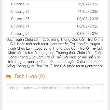
Chương 97
21/02/2026
Chương 96
14/02/2026
Chương 95
08/02/2026
Chương 94
08/02/2026
Chương 93
08/02/2026
Đọc truyện Chữa Lành Cuộc Sống Thông Qua Cắm Trại Ở Thế
Chương 92
08/02/2026
Giới Khác mới nhất tại truyentranh3q
,
Trải nghiệm truyện
Chương 91
08/02/2026
tranh Chữa Lành Cuộc Sống Thông Qua Cắm Trại Ở Thế Giới
Khác bản dịch chất lượng cao
,
Thưởng thức Chữa Lành Cuộc
Chương 90
08/02/2026
Sống Thông Qua Cắm Trại Ở Thế Giới Khác online miễn phí
trên truyentranh3q
,
Cập nhật nhanh truyện Chữa Lành Cuộc
Chương 89
08/02/2026
Sống Thông Qua Cắm Trại Ở Thế Giới Khác tại truyentranh3q
Chương 88
08/02/2026
Bình Luận (
0
)
Chương 87
08/02/2026
Chương 86
08/02/2026
hãy bình luận có văn hóa để tránh bị khóa tài khoản
Chương 85
08/02/2026
Chương 84
08/02/2026
Chương 83
08/02/2026