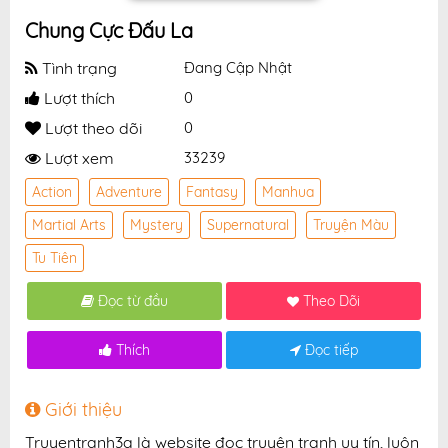
Chung Cực Đấu La
Tình trạng
Đang Cập Nhật
Lượt thích
0
Lượt theo dõi
0
Lượt xem
33239
Action
Adventure
Fantasy
Manhua
Martial Arts
Mystery
Supernatural
Truyện Màu
Tu Tiên
Đọc từ đầu
Theo Dõi
Thích
Đọc tiếp
Giới thiệu
Truyentranh3q là website đọc truyện tranh uy tín, luôn