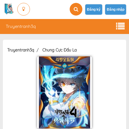
Đăng ký
Đăng nhập
Truyentranh3q
Truyentranh3q
Chung Cực Đấu La