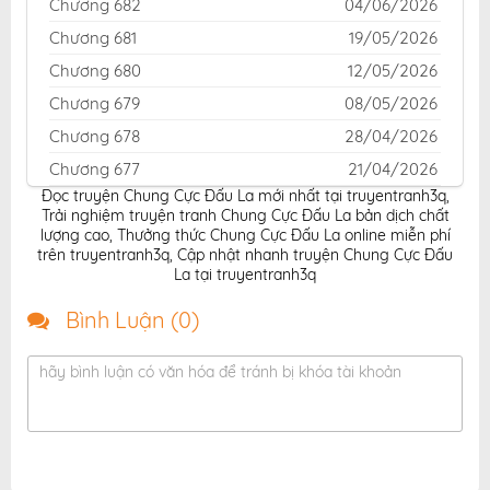
Chương 682
04/06/2026
Chương 681
19/05/2026
Chương 680
12/05/2026
Chương 679
08/05/2026
Chương 678
28/04/2026
Chương 677
21/04/2026
Đọc truyện Chung Cực Đấu La mới nhất tại truyentranh3q
,
Chương 676
15/04/2026
Trải nghiệm truyện tranh Chung Cực Đấu La bản dịch chất
Chương 675
08/04/2026
lượng cao
,
Thưởng thức Chung Cực Đấu La online miễn phí
trên truyentranh3q
,
Cập nhật nhanh truyện Chung Cực Đấu
Chương 674
03/04/2026
La tại truyentranh3q
Chương 673
24/03/2026
Bình Luận (
0
)
Chương 672
17/03/2026
Chương 671
10/03/2026
hãy bình luận có văn hóa để tránh bị khóa tài khoản
Chương 670
03/03/2026
Chương 669
16/02/2026
Chương 668
13/02/2026