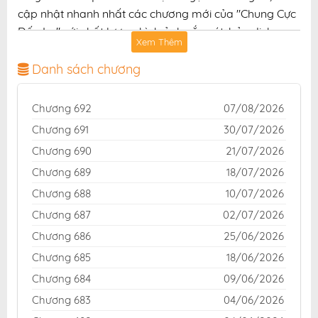
cập nhật nhanh nhất các chương mới của "Chung Cực
Đấu La" với chất lượng hình ảnh sắc nét, bản dịch
Xem Thêm
chuẩn và giao diện thân thiện, mang đến trải nghiệm
đọc truyện hấp dẫn, tiện lợi, hoàn toàn miễn phí cho
Danh sách chương
độc giả yêu thích truyện tranh online.
Chương 692
07/08/2026
Chương 691
30/07/2026
Chương 690
21/07/2026
Chương 689
18/07/2026
Chương 688
10/07/2026
Chương 687
02/07/2026
Chương 686
25/06/2026
Chương 685
18/06/2026
Chương 684
09/06/2026
Chương 683
04/06/2026