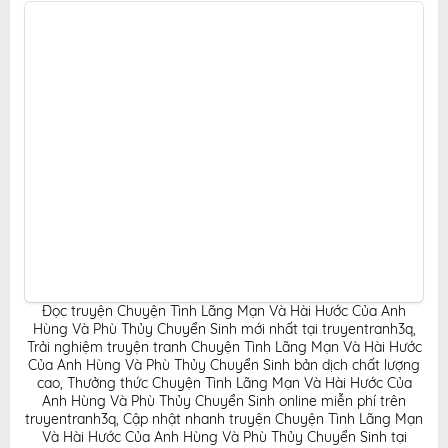
nghiệm đọc truyện hấp dẫn, tiện lợi, hoàn toàn miễn
phí cho độc giả yêu thích truyện tranh online.
Đọc truyện Chuyện Tình Lãng Mạn Và Hài Hước Của Anh
Hùng Và Phù Thủy Chuyển Sinh mới nhất tại truyentranh3q
,
Trải nghiệm truyện tranh Chuyện Tình Lãng Mạn Và Hài Hước
Của Anh Hùng Và Phù Thủy Chuyển Sinh bản dịch chất lượng
cao
,
Thưởng thức Chuyện Tình Lãng Mạn Và Hài Hước Của
Anh Hùng Và Phù Thủy Chuyển Sinh online miễn phí trên
truyentranh3q
,
Cập nhật nhanh truyện Chuyện Tình Lãng Mạn
Và Hài Hước Của Anh Hùng Và Phù Thủy Chuyển Sinh tại