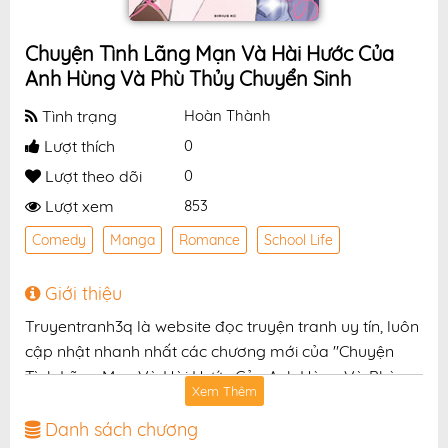
Chuyện Tình Lãng Mạn Và Hài Hước Của
Anh Hùng Và Phù Thủy Chuyển Sinh
Tình trạng
Hoàn Thành
Lượt thích
0
Lượt theo dõi
0
Lượt xem
853
Comedy
Manga
Romance
School Life
Giới thiệu
Truyentranh3q là website đọc truyện tranh uy tín, luôn
cập nhật nhanh nhất các chương mới của "Chuyện
Tình Lãng Mạn Và Hài Hước Của Anh Hùng Và Phù
Xem Thêm
Thủy Chuyển Sinh" với chất lượng hình ảnh sắc nét,
bản dịch chuẩn và giao diện thân thiện, mang đến trải
Danh sách chương