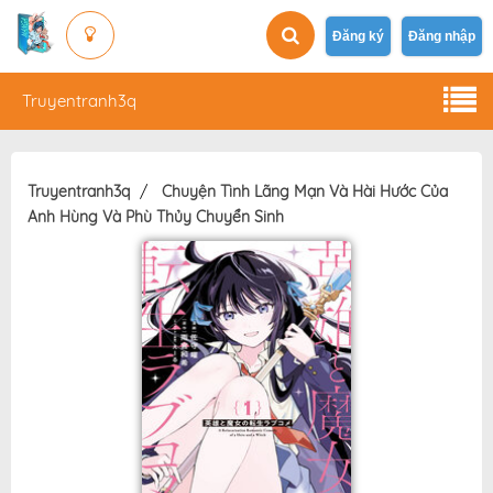
Đăng ký
Đăng nhập
Truyentranh3q
Truyentranh3q
Chuyện Tình Lãng Mạn Và Hài Hước Của
Anh Hùng Và Phù Thủy Chuyển Sinh