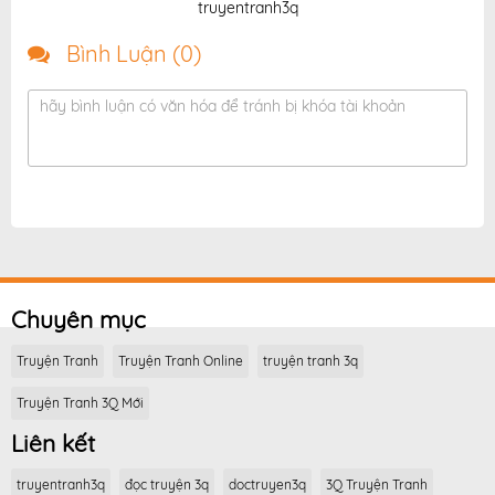
truyentranh3q
Bình Luận (
0
)
hãy bình luận có văn hóa để tránh bị khóa tài khoản
Chuyên mục
Truyện Tranh
Truyện Tranh Online
truyện tranh 3q
Truyện Tranh 3Q Mới
Liên kết
truyentranh3q
đọc truyện 3q
doctruyen3q
3Q Truyện Tranh