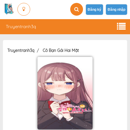
Đăng ký
Đăng nhập
Truyentranh3q
Truyentranh3q
Cô Bạn Gái Hai Mặt