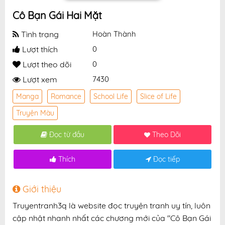
Cô Bạn Gái Hai Mặt
Tình trạng
Hoàn Thành
Lượt thích
0
Lượt theo dõi
0
Lượt xem
7430
Manga
Romance
School Life
Slice of Life
Truyện Màu
Đọc từ đầu
Theo Dõi
Thích
Đọc tiếp
Giới thiệu
Truyentranh3q là website đọc truyện tranh uy tín, luôn
cập nhật nhanh nhất các chương mới của "Cô Bạn Gái