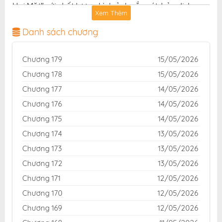
Hai Mặt" với chất lượng hình ảnh sắc nét, bản dịch
Xem Thêm
chuẩn và giao diện thân thiện, mang đến trải nghiệm
đọc truyện hấp dẫn, tiện lợi, hoàn toàn miễn phí cho
Danh sách chương
độc giả yêu thích truyện tranh online.
Chương 179
15/05/2026
Chương 178
15/05/2026
Chương 177
14/05/2026
Chương 176
14/05/2026
Chương 175
14/05/2026
Chương 174
13/05/2026
Chương 173
13/05/2026
Chương 172
13/05/2026
Chương 171
12/05/2026
Chương 170
12/05/2026
Chương 169
12/05/2026