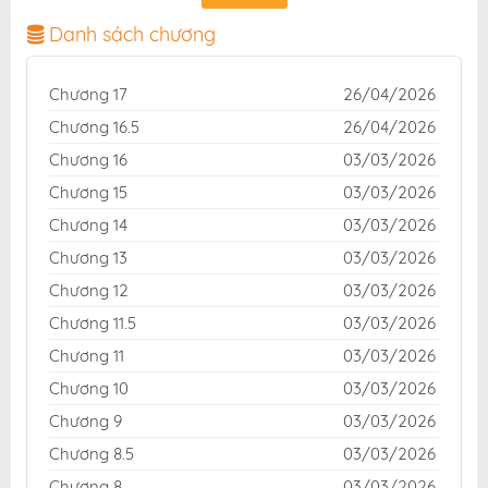
chuẩn và giao diện thân thiện, mang đến trải nghiệm
đọc truyện hấp dẫn, tiện lợi, hoàn toàn miễn phí cho
Danh sách chương
độc giả yêu thích truyện tranh online.
Chương 17
26/04/2026
Chương 16.5
26/04/2026
Chương 16
03/03/2026
Chương 15
03/03/2026
Chương 14
03/03/2026
Chương 13
03/03/2026
Chương 12
03/03/2026
Chương 11.5
03/03/2026
Chương 11
03/03/2026
Chương 10
03/03/2026
Chương 9
03/03/2026
Chương 8.5
03/03/2026
Chương 8
03/03/2026