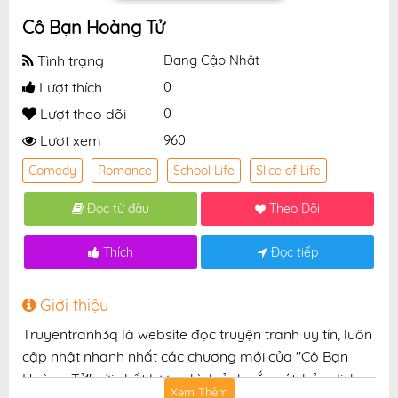
Cô Bạn Hoàng Tử
Tình trạng
Đang Cập Nhật
Lượt thích
0
Lượt theo dõi
0
Lượt xem
960
Comedy
Romance
School Life
Slice of Life
Đọc từ đầu
Theo Dõi
Thích
Đọc tiếp
Giới thiệu
Truyentranh3q là website đọc truyện tranh uy tín, luôn
cập nhật nhanh nhất các chương mới của "Cô Bạn
Hoàng Tử" với chất lượng hình ảnh sắc nét, bản dịch
Xem Thêm