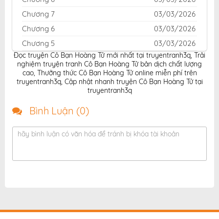
Chương 7
03/03/2026
Chương 6
03/03/2026
Chương 5
03/03/2026
Đọc truyện Cô Bạn Hoàng Tử mới nhất tại truyentranh3q
,
Trải
Chương 4
03/03/2026
nghiệm truyện tranh Cô Bạn Hoàng Tử bản dịch chất lượng
Chương 3
03/03/2026
cao
,
Thưởng thức Cô Bạn Hoàng Tử online miễn phí trên
truyentranh3q
,
Cập nhật nhanh truyện Cô Bạn Hoàng Tử tại
Chương 2
03/03/2026
truyentranh3q
Chương 1
03/03/2026
Bình Luận (
0
)
hãy bình luận có văn hóa để tránh bị khóa tài khoản